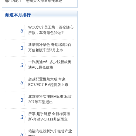
纳尼！！惠州买大排量摩托车还
频道本月排行
WOO汽车美工坊：百变随心
3
所欲，车身颜色我做主
新增翡冷翠色 奇瑞瑞虎5百
3
万信赖版车型3月上市
一汽奥迪A6L多少钱新款奥
3
迪A6L最低价格
超越配置悦然大成 帝豪
3
EC7/EC7-RV超悦版上市
北京即将实施国Ⅴ标准 标致
3
207等车型退出
所享 超乎所想 全新梅赛德
3
斯-奔驰V-Class典范而立
佑福汽租浅析汽车租赁产业
3