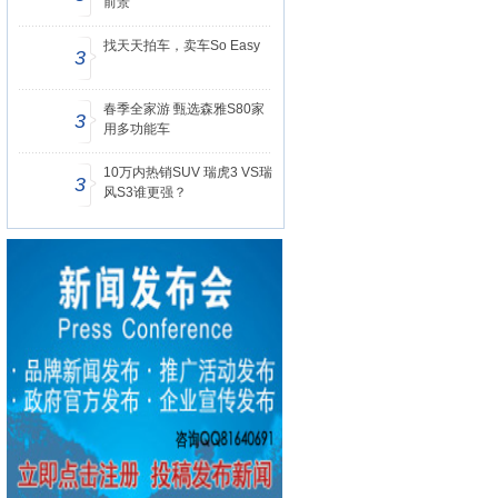
前景
找天天拍车，卖车So Easy
3
春季全家游 甄选森雅S80家
3
用多功能车
10万内热销SUV 瑞虎3 VS瑞
3
风S3谁更强？