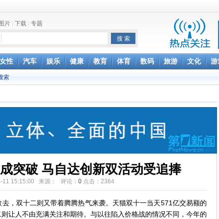
图片
|
下载
|
专题
项家丑
女性
汽车
娱乐
健康
教育
体育
数码
旅游
文化
游
搜索
achette所有图书订单
致盲
成突破 马自达创新双活动受追捧
12-11 15:15:00 来源： 评论：
0
点击：
2364
，双十二则又带着腾腾热气来袭。天猫双十一当天571亿交易额的
二则让人不由充满关注和期待。与以往陷入价格战的情况不同，今年的