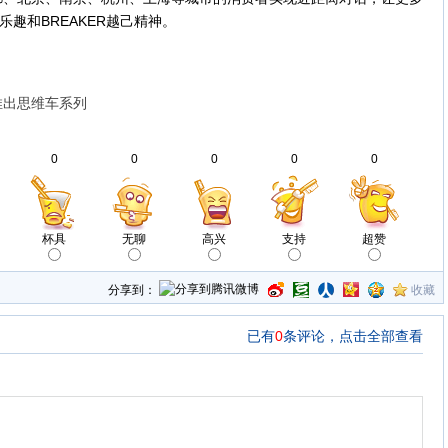
乐趣和BREAKER越己精神。
推出思维车系列
0
0
0
0
0
杯具
无聊
高兴
支持
超赞
分享到：
收藏