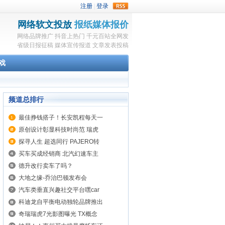
rss
网络软文投放
报纸媒体报价
网络品牌推广
抖音上热门
千元百站全网发
省级日报征稿
媒体宣传报道
文章发表投稿
戏
频道总排行
最佳挣钱搭子！长安凯程每天一
原创设计彰显科技时尚范 瑞虎
探寻人生 超选同行 PAJERO转
买车买成经销商 北汽幻速车主
德升改行卖车了吗？
大地之缘-乔治巴顿发布会
汽车类垂直兴趣社交平台嘿car
科迪龙自平衡电动独轮品牌推出
奇瑞瑞虎7光影图曝光 TX概念