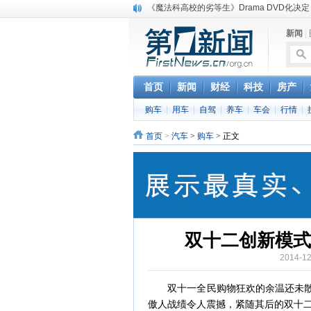
《魔法科高校的劣等生》Drama DVD化决定
电信运营商“血战”校园
新闻
|
消息称刘强东要求京东商城明年扭亏为盈
保健品也能吃出一身病? 康宝莱员工自揭多
煤价"跳水"电企利润"蹦高" 电煤联动亟待完善
苹果公司自建太阳能电厂为数据中心供电
首页
新闻
财经
科技
房产
吃饭、睡觉、黑人人？
购车
|
用车
|
自驾
|
养车
|
车会
|
行情
|
网络电商和传统出版商的角逐：亚马逊停止接受H
英国小猫因长得像希特勒遭袭 被扔垃圾左眼
首页
>
汽车
>
购车
> 正文
《中二病也想谈恋爱》女主角特报预告公开
双十二创新模式
2014-
双十一全民购物狂欢的余温还未散去
傲人战绩令人震撼，紧随其后的双十