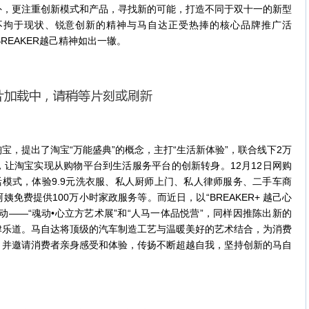
外，更注重创新模式和产品，寻找新的可能，打造不同于双十一的新型
不拘于现状、锐意创新的精神与马自达正受热捧的核心品牌推广活
的BREAKER越己精神如出一辙。
提出了淘宝“万能盛典”的概念，主打“生活新体验”，联合线下2万
让淘宝实现从购物平台到生活服务平台的创新转身。12月12日网购
活模式，体验9.9元洗衣服、私人厨师上门、私人律师服务、二手车商
免费提供100万小时家政服务等。而近日，以“BREAKER+ 越己心
动——“魂动•心立方艺术展”和“人马一体品悦营”，同样因推陈出新的
津乐道。马自达将顶级的汽车制造工艺与温暖美好的艺术结合，为消费
，并邀请消费者亲身感受和体验，传扬不断超越自我，坚持创新的马自