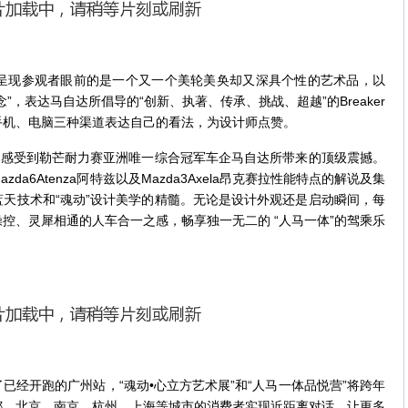
呈现参观者眼前的是一个又一个美轮美奂却又深具个性的艺术品，以
”，表达马自达所倡导的“创新、执著、传承、挑战、超越”的Breaker
手机、电脑三种渠道表达自己的看法，为设计师点赞。
感受到勒芒耐力赛亚洲唯一综合冠军车企马自达所带来的顶级震撼。
a6Atenza阿特兹以及Mazda3Axela昂克赛拉性能特点的解说及集
天技术和“魂动”设计美学的精髓。无论是设计外观还是启动瞬间，每
控、灵犀相通的人车合一之感，畅享独一无二的 “人马一体”的驾乘乐
开跑的广州站，“魂动•心立方艺术展”和“人马一体品悦营”将跨年
、成都、北京、南京、杭州、上海等城市的消费者实现近距离对话，让更多