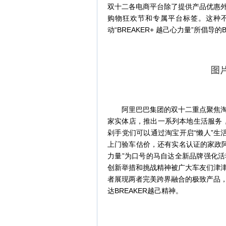
双十二各电商平台除了提供产品优惠
购物狂欢节和专属平台标签。这种
动“BREAKER+ 越己心力量”所倡导
阿里巴巴集团的双十二重点聚焦淘宝，
家实体店，推出一系列本地生活服务，
剁手党们可以通过淘宝开启“懒人”生
上门验车估价，还有实名认证的家政阿姨
力量”为口号的马自达全新品牌强化活
创新举措和挑战精神被广大车友们津
者展现两者完美跨界融合的极致产品
达BREAKER越己精神。