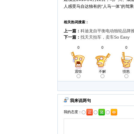
人感受马自达独有的“人马一体”的驾乘
相关热词搜索：
上一篇：
科迪龙自平衡电动独轮品牌
下一篇：
找天天拍车，卖车So Easy
0
0
0
震惊
不解
愤怒