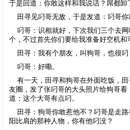
于是回道：你敢这样和我说话？屌都卸
田寻见叼哥无敌，于是发道：叼哥你
叼哥：识相就好，下次我们三个去网
个，不过首先你们要给我准备好空机和
田寻：我有个朋友，叫狗哥，也很叼
叼哥：好嘞。
有一天，田寻和狗哥在外面吃饭，田
友圈，发了张叼哥的大头照片给狗哥看
道：这个大哥有点叼。
田寻：狗哥你敢惹他不？叼哥是走路
阳比肩的那种人物，你有他叼没？