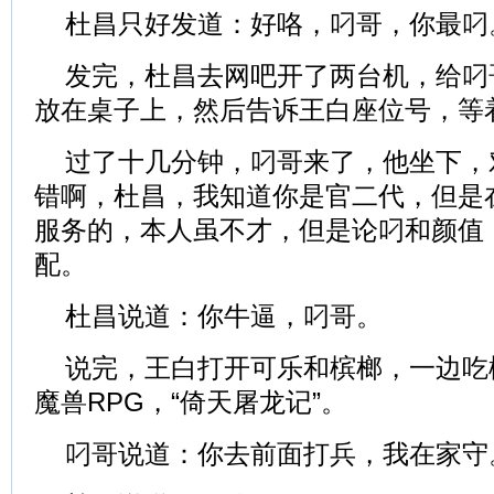
杜昌只好发道：好咯，叼哥，你最叼
发完，杜昌去网吧开了两台机，给叼
放在桌子上，然后告诉王白座位号，等
过了十几分钟，叼哥来了，他坐下，
错啊，杜昌，我知道你是官二代，但是
服务的，本人虽不才，但是论叼和颜值
配。
杜昌说道：你牛逼，叼哥。
说完，王白打开可乐和槟榔，一边吃
魔兽RPG，“倚天屠龙记”。
叼哥说道：你去前面打兵，我在家守