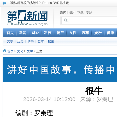
《魔法科高校的劣等生》Drama DVD化决定
电信运营商“血战”校园
新闻
|
图片
|
下载
|
专题
消息称刘强东要求京东商城明年扭亏为盈
保健品也能吃出一身病? 康宝莱员工自揭多项家丑
煤价"跳水"电企利润"蹦高" 电煤联动亟待完善
苹果公司自建太阳能电厂为数据中心供电
首页
新闻
财经
科技
房产
女性
汽车
娱乐
健康
吃饭、睡觉、黑人人？
文学
|
历史
|
读书
|
艺术
|
搜索
网络电商和传统出版商的角逐：亚马逊停止接受Hachette所有图书订单
英国小猫因长得像希特勒遭袭 被扔垃圾左眼致盲
首页
>
文化
>
文学
> 正文
《中二病也想谈恋爱》女主角特报预告公开
很牛
2026-03-14 10:12:00 来源：罗秦
编剧：罗秦理