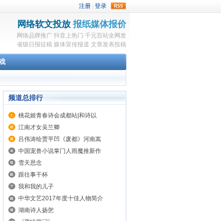
rss
网络软文投放
报纸媒体报价
网络品牌推广
抖音上热门
千元百站全网发
省级日报征稿
媒体宣传报道
文章发表投稿
戏
频道总排行
桃花姬青春诗会成都站|和诗以
江南才女吴兰卿
吕伟涛绘贾平凹《废都》河南嵩
中国宠兽小说掌门人雨魔推新作
雪天思念
跟往事干杯
我和我的儿子
中华文艺2017年度十佳人物简介
湖南诗人扬乫