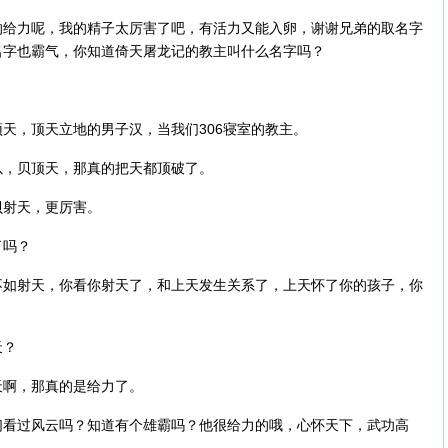
的给力呢，我的精子太厉害了吧，有活力又能入卵，谢谢兄弟的取名字
名字也霸气，你知道倚天屠龙记的教主叫什么名字吗？
天，顶天立地的男子汉，当我们306寝室的教主。
以，贝顶天，那真的把天都顶破了。
贝射天，更厉害。
了吗？
不如射天，你看你射天了，和上天发生关系了，上天怀了你的孩子，你
天？
天啊，那真的是给力了。
们看过风云吗？知道有个雄霸吗？他很给力的哦，心怀天下，武功高