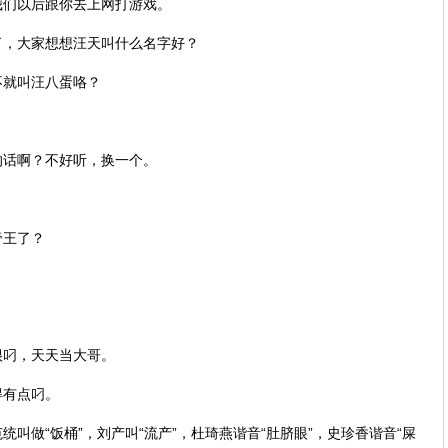
我们以后跟你去上网打游戏。
了，大家想想汪天叫什么名字好？
不就叫汪八蛋咯？
的话啊？不好听，换一个。
帝王了？
很叼，天天当大哥。
得有点叼。
“饭桶”，‌刘产叫‌“流产”，‌杜琦燕‌谐音“肚脐眼”，‌史珍香‌谐音“屎