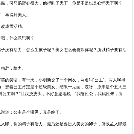
马懿，司马懿野心很大，他得到了天下，你是不是也是心怀天下啊？
下，再得到美人。
，改成孟活精。
错哦，什么意思啊？
精子没有活力，怎么生孩子呢？美女怎么会喜欢你呢？所以精子要有活
，精辟，给力。
笑的笑话，有一天，小明新交了一个网友，网名叫“公主”。两人聊得
动，想着公主肯定是个超级美女。结果一见面，哎呀，原来是个五大三
叫公主啊？”壮汉挠挠头，不好意思地说：“我爸姓公，我妈姓朱，所
飞说道：公主是个猛男，真是绝了。
孟入卵，你的精子有活力，最后还是要进入美女的卵子，所以孟入卵最