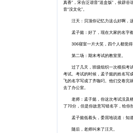
真香”，‌宋合泛‌谐音“送盒饭”，‌侯辟谷‌
音“没文化”。
汪天：贝顶你记忆力这么好啊，
孟子懿：好了，现在大家的名字
306寝室一片大笑，四个人都觉
第二场：期末考试的教室里。
过了几天，班级组织一次模拟考试
考试。考试的时候，孟子懿的姓名写
飞的名字写成了齐咖叼。他们交卷完
去了办公室。
老师：孟子懿，你这次考试没及
了70分，但是你故意写错名字，给你
孟子懿低着头，委屈地说道：知
随后，老师叫来了汪天。