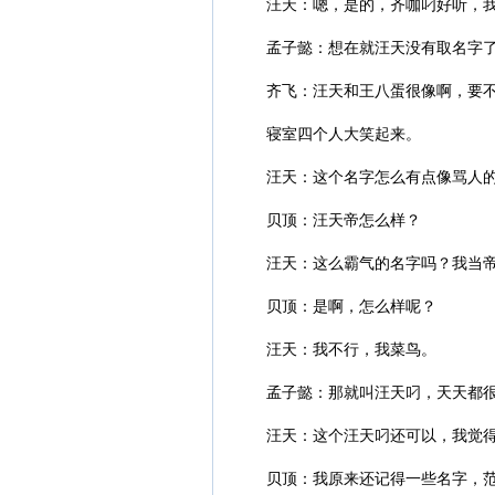
汪天：嗯，是的，齐咖叼好听，
孟子懿：想在就汪天没有取名字
齐飞：汪天和王八蛋很像啊，要
寝室四个人大笑起来。
汪天：这个名字怎么有点像骂人
贝顶：汪天帝怎么样？
汪天：这么霸气的名字吗？我当
贝顶：是啊，怎么样呢？
汪天：我不行，我菜鸟。
孟子懿：那就叫汪天叼，天天都
汪天：这个汪天叼还可以，我觉
贝顶：我原来还记得一些名字，范统叫做