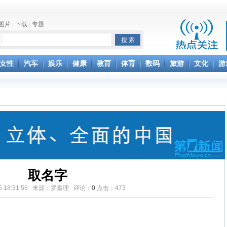
图片
|
下载
|
专题
项家丑
女性
汽车
娱乐
健康
教育
体育
数码
旅游
文化
游
achette所有图书订单
致盲
取名字
-05 18:31:56 来源：罗秦理 评论：
0
点击：
473