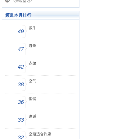
《雍睦堂记》
频道本月排行
很牛
49
咖哥
47
点缀
42
空气
38
悄悄
36
邂逅
33
空瓶适合许愿
32