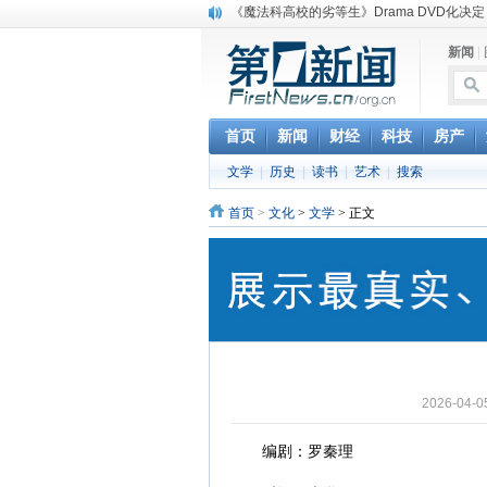
《魔法科高校的劣等生》Drama DVD化决定
电信运营商“血战”校园
新闻
|
消息称刘强东要求京东商城明年扭亏为盈
保健品也能吃出一身病? 康宝莱员工自揭多
煤价"跳水"电企利润"蹦高" 电煤联动亟待完善
苹果公司自建太阳能电厂为数据中心供电
首页
新闻
财经
科技
房产
吃饭、睡觉、黑人人？
文学
|
历史
|
读书
|
艺术
|
搜索
网络电商和传统出版商的角逐：亚马逊停止接受H
英国小猫因长得像希特勒遭袭 被扔垃圾左眼
首页
>
文化
>
文学
> 正文
《中二病也想谈恋爱》女主角特报预告公开
2026-04
编剧：罗秦理