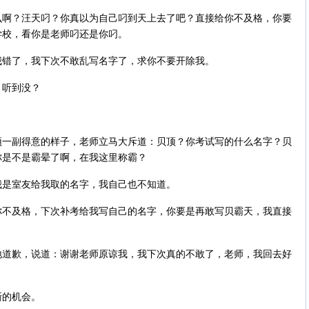
么啊？汪天叼？你真以为自己叼到天上去了吧？直接给你不及格，你要
学校，看你是老师叼还是你叼。
我错了，我下次不敢乱写名字了，求你不要开除我。
，听到没？
顶一副得意的样子，老师立马大斥道：贝顶？你考试写的什么名字？贝
你是不是霸晕了啊，在我这里称霸？
我是室友给我取的名字，我自己也不知道。
你不及格，下次补考给我写自己的名字，你要是再敢写贝霸天，我直接
地道歉，说道：谢谢老师原谅我，我下次真的不敢了，老师，我回去好
新的机会。