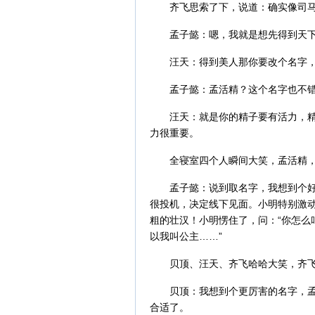
齐飞思索了下，说道：确实像司
孟子懿：嗯，我就是想先得到天
汪天：得到美人那你要改个名字
孟子懿：孟活精？这个名字也不
汪天：就是你的精子要有活力，
力很重要。
全寝室四个人瞬间大笑，孟活精
孟子懿：说到取名字，我想到个好
很投机，决定线下见面。小明特别激
粗的壮汉！小明愣住了，问：“你怎么
以我叫公主……”
贝顶、汪天、齐飞哈哈大笑，齐
贝顶：我想到个更厉害的名字，
合适了。