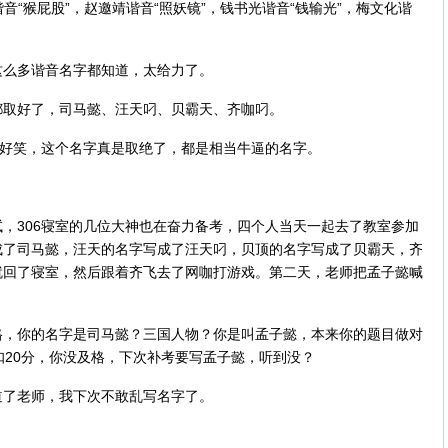
谐音“猴屁股”，‌赵邀靖‌谐音“照妖镜”，‌钱书光‌谐音“钱输光”，‌梅文化‌谐
这么多谐音名字都知道，太给力了。
都取好了，司马懿、汪天叼、贝霸天、齐咖叼。
得好笑，这个名字真是取绝了，都是相当牛逼的名字。
，306寝室的几位大神也在奋力备考，四个人当天一起去了教室参加
成了司马懿，汪天的名字写成了汪天叼，贝顶的名字写成了贝霸天，齐
就回了寝室，然后跟着齐飞去了网咖打游戏。第二天，老师把孟子懿喊
格，你的名字是司马懿？三国人物？你是叫孟子懿，本来你的题目做对
扣20分，你没及格，下次补考要写孟子懿，听到没？
道了老师，我下次不敢乱写名字了。