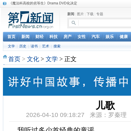
《魔法科高校的劣等生》Drama DVD化决定
电信运营商“血战”校园
新闻
|
图片
|
下载
|
专题
消息称刘强东要求京东商城明年扭亏为盈
保健品也能吃出一身病? 康宝莱员工自揭多项家丑
煤价"跳水"电企利润"蹦高" 电煤联动亟待完善
苹果公司自建太阳能电厂为数据中心供电
首页
新闻
财经
科技
房产
女性
汽车
娱乐
健康
吃饭、睡觉、黑人人？
文学
|
历史
|
读书
|
艺术
|
搜索
网络电商和传统出版商的角逐：亚马逊停止接受Hachette所有图书订单
英国小猫因长得像希特勒遭袭 被扔垃圾左眼致盲
首页
>
文化
>
文学
> 正文
《中二病也想谈恋爱》女主角特报预告公开
儿歌
2026-04-10 09:18:27 来源：罗秦
我听过多少首经典的童谣