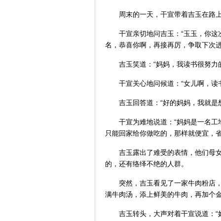
周末的一天，干宣带着吉玉在路
干宣亲切地问吉玉：“玉玉，你这
名，恭喜你啊，再接再厉，争取下次进
吉玉笑道：“妈妈，我读书很努力
干宣关心地问候道：“女儿啊，读
吉玉回答道：“好的妈妈，我就是
干宣为难地说道：“妈妈是一名工
只能回家给你做吃的，那样就便宜，省
吉玉露出了难受的表情，他们母
的，还有络绎不绝的人群。
突然，吉玉看见了一家牛肉粉店
满牛肉汤，添上鲜美的牛肉，再加个
吉玉转头，大声对着干宣说道：“