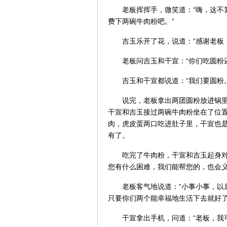
老板挥挥手，微笑道：“嗨，这不
费下两碗牛肉粉吧。”
吉玉乐开了花，说道：“感谢老板
老板问吉玉和干宣：“你们吃圆粉
吉玉和干宣都说道：“我们要圆粉
说完，老板拿出两团圆粉放进锅
干宣和吉玉接过两碗牛肉粉坐在了位
肉，虎皮蛋两口吃进肚子里，干宣也
有了。
吃完了牛肉粉，干宣和吉玉起身对
您有什么困难，我们能帮您的，也会义
老板客气地说道：“小事小事，以
只要你们两个能幸福地生活下去就好了
干宣拿出手机，问道：“老板，我