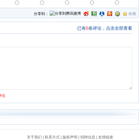
分享到：
收藏
关于我们
|
联系方式
|
版权声明
|
招聘信息
|
友情链接