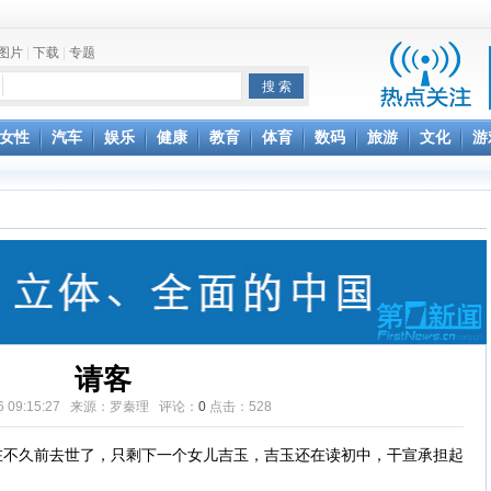
图片
|
下载
|
专题
项家丑
女性
汽车
娱乐
健康
教育
体育
数码
旅游
文化
游
achette所有图书订单
致盲
请客
-26 09:15:27 来源：罗秦理 评论：
0
点击：
528
在不久前去世了，只剩下一个女儿吉玉，吉玉还在读初中，干宣承担起