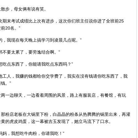
上散步，母女俩有说有笑。
次期末考试成绩比上次有进步，这次你们班主任说你进了全班前25
前20名。”
的，我现在每天晚上搞学习到凌晨几点呢。”
书不要太累了，要劳逸结合啊。”
想吃点东西了，你能请我吃点东西吗？”
地工人，我赚的钱都给你交学费了，我实在没有钱请你吃东西了，我
钱。”
女两一边聊天，一边看着周围的风景，路上有服装店，有餐馆，有玩
，那粉店老板在大锅里下粉，白晶晶的粉条从热腾腾的锅里出来，再灌
金黄的虎皮鸡蛋，这一幕被吉玉发现了，她立马流下了口水。
妈妈，我想吃牛肉粉，你请我吃！”