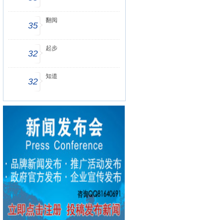
翻阅
35
起步
32
知道
32