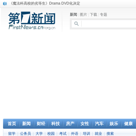
《魔法科高校的劣等生》Drama DVD化决定
电信运营商“血战”校园
新闻
|
图片
|
下载
|
专题
消息称刘强东要求京东商城明年扭亏为盈
保健品也能吃出一身病? 康宝莱员工自揭多项家丑
煤价"跳水"电企利润"蹦高" 电煤联动亟待完善
苹果公司自建太阳能电厂为数据中心供电
吃饭、睡觉、黑人人？
网络电商和传统出版商的角逐：亚马逊停止接受Hachette所有图书订单
英国小猫因长得像希特勒遭袭 被扔垃圾左眼致盲
《中二病也想谈恋爱》女主角特报预告公开
首页
新闻
财经
科技
房产
女性
汽车
娱乐
健康
留学
|
公务员
|
大学
|
校园
|
考试
|
外语
|
培训
|
就业
|
搜索