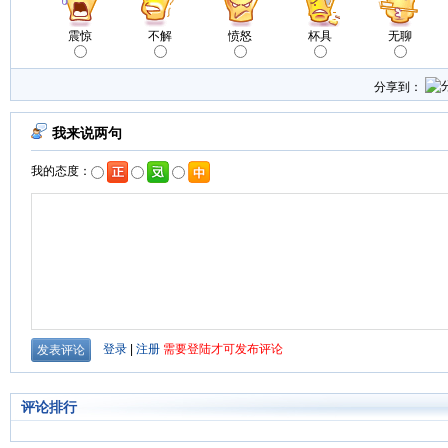
震惊
不解
愤怒
杯具
无聊
分享到：
评论排行