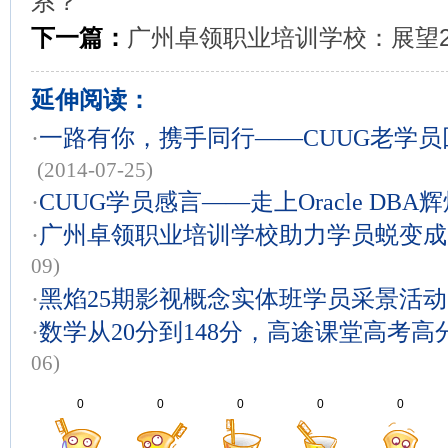
系？
下一篇：
广州卓领职业培训学校：展望2
延伸阅读：
·
一路有你，携手同行——CUUG老学
(2014-07-25)
·
CUUG学员感言——走上Oracle DBA
·
广州卓领职业培训学校助力学员蜕变成
09)
·
黑焰25期影视概念实体班学员采景活动
·
数学从20分到148分，高途课堂高考
06)
0
0
0
0
0