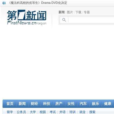
《魔法科高校的劣等生》Drama DVD化决定
电信运营商“血战”校园
新闻
|
图片
|
下载
|
专题
消息称刘强东要求京东商城明年扭亏为盈
保健品也能吃出一身病? 康宝莱员工自揭多项家丑
煤价"跳水"电企利润"蹦高" 电煤联动亟待完善
苹果公司自建太阳能电厂为数据中心供电
吃饭、睡觉、黑人人？
网络电商和传统出版商的角逐：亚马逊停止接受Hachette所有图书订单
英国小猫因长得像希特勒遭袭 被扔垃圾左眼致盲
《中二病也想谈恋爱》女主角特报预告公开
首页
新闻
财经
科技
房产
女性
汽车
娱乐
健康
留学
|
公务员
|
大学
|
校园
|
考试
|
外语
|
培训
|
就业
|
搜索