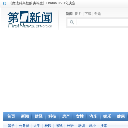
《魔法科高校的劣等生》Drama DVD化决定
电信运营商“血战”校园
新闻
|
图片
|
下载
|
专题
消息称刘强东要求京东商城明年扭亏为盈
保健品也能吃出一身病? 康宝莱员工自揭多项家丑
煤价"跳水"电企利润"蹦高" 电煤联动亟待完善
苹果公司自建太阳能电厂为数据中心供电
吃饭、睡觉、黑人人？
网络电商和传统出版商的角逐：亚马逊停止接受Hachette所有图书订单
英国小猫因长得像希特勒遭袭 被扔垃圾左眼致盲
《中二病也想谈恋爱》女主角特报预告公开
首页
新闻
财经
科技
房产
女性
汽车
娱乐
健康
留学
|
公务员
|
大学
|
校园
|
考试
|
外语
|
培训
|
就业
|
搜索