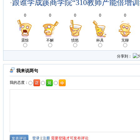
·
跟谁学成蹊商学院“310教师产能倍增训
0
0
0
0
0
震惊
不解
愤怒
杯具
无聊
分享到：