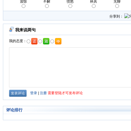
震惊
不解
愤怒
杯具
无聊
分享到：
评论排行