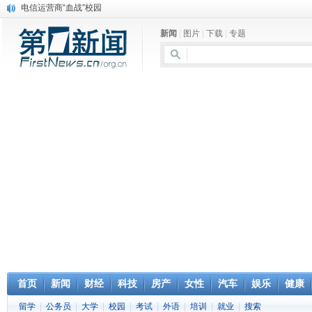
消息称刘强东要求京东商城明年扭亏为盈
保健品也能吃出一身病? 康宝莱员工自揭多项家丑
新闻
|
图片
|
下载
|
专题
煤价"跳水"电企利润"蹦高" 电煤联动亟待完善
苹果公司自建太阳能电厂为数据中心供电
吃饭、睡觉、黑人人？
网络电商和传统出版商的角逐：亚马逊停止接受Hachette所有图书订单
英国小猫因长得像希特勒遭袭 被扔垃圾左眼致盲
《中二病也想谈恋爱》女主角特报预告公开
《魔法科高校的劣等生》Drama DVD化决定
首页
新闻
财经
科技
房产
女性
汽车
娱乐
健康
留学
|
公务员
|
大学
|
校园
|
考试
|
外语
|
培训
|
就业
|
搜索