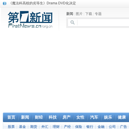
《魔法科高校的劣等生》Drama DVD化决定
电信运营商“血战”校园
新闻
|
图片
|
下载
|
专题
消息称刘强东要求京东商城明年扭亏为盈
保健品也能吃出一身病? 康宝莱员工自揭多项家丑
煤价"跳水"电企利润"蹦高" 电煤联动亟待完善
苹果公司自建太阳能电厂为数据中心供电
吃饭、睡觉、黑人人？
网络电商和传统出版商的角逐：亚马逊停止接受Hachette所有图书订单
英国小猫因长得像希特勒遭袭 被扔垃圾左眼致盲
《中二病也想谈恋爱》女主角特报预告公开
首页
新闻
财经
科技
房产
女性
汽车
娱乐
健康
股票
|
基金
|
期货
|
外汇
|
理财
|
产经
|
保险
|
银行
|
金融
|
公司
|
广告