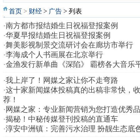
首页
>
财经
>
广告
> 列表
·
南方都市报结婚生日祝福登报案例
·
华夏早报结婚生日祝福登报案例
·
舞美影视制景交流研讨会在廊坊市举行
·
李海成个人书画展在北京举行
·
金渔发行新单曲《深陷》 霸榜各大音乐
·
我上岸了！网媒之家让你不走弯路
·
这十家新闻媒体投稿真的出稿非常快，
荐！
·
网媒之家：专业新闻营销为您打造优秀
·
揭秘！中秘传媒登刊投稿的直通车
·
淳安中洲镇：完善污水治理 扮靓生态底