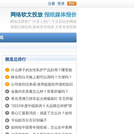
rss
网络软文投放
报纸媒体报价
网络品牌推广
抖音上热门
千元百站全网发
省级日报征稿
媒体宣传报道
文章发表投稿
戏
频道总排行
什么牌子的女性私护产品好用？哪里能
买到？
棒女郎白天晚上都可以用吗？方便吗？
公司收到法务函:使用盗版软件侵犯知识
产权 骗局!
金薇内衣质量怎么样？穿着舒服吗？
青岛雪佛兰轿车起火烤爆路灯 车主怀疑
自燃
“2015年度中国厨具十大品牌总评榜”荣
耀揭晓
善心汇最新消息：崩盘了怎么办？如何
要回自己的血汗钱？
卡仙奴百分百识别骗子
如何给中国青年报投稿，怎么在中青网