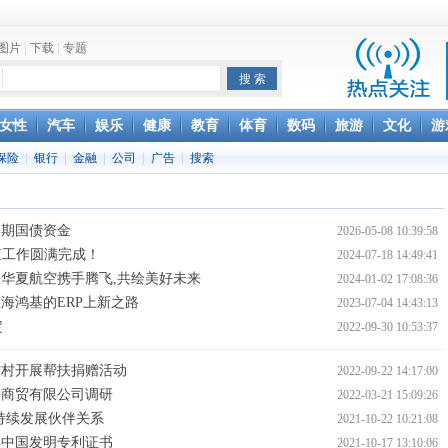
图片
|
下载
|
专题
项家丑
女性
汽车
娱乐
健康
教育
体育
数码
旅游
文化
游
保险
|
银行
|
金融
|
公司
|
广告
|
搜索
achette所有图书订单
致盲
长期国债资金
2026-05-08 10:39:58
查工作圆满完成！
2024-07-18 14:49:41
华夏航空携手腾飞,共绘美好未来
2024-01-02 17:08:36
海鸿基的ERP上新之路
2023-07-04 14:43:13
定
2022-09-30 10:53:37
村村开展帮扶捐赠活动
2022-09-22 14:17:00
好商贸有限公司调研
2022-03-21 15:09:26
持续发展伙伴关系
2021-10-22 10:21:08
得中国发明专利证书
2021-10-17 13:10:06