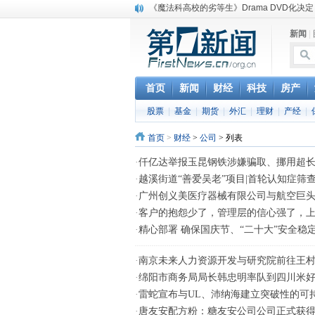
《魔法科高校的劣等生》Drama DVD化决定
电信运营商“血战”校园
新闻
|
消息称刘强东要求京东商城明年扭亏为盈
保健品也能吃出一身病? 康宝莱员工自揭多
煤价"跳水"电企利润"蹦高" 电煤联动亟待完善
苹果公司自建太阳能电厂为数据中心供电
首页
新闻
财经
科技
房产
吃饭、睡觉、黑人人？
股票
|
基金
|
期货
|
外汇
|
理财
|
产经
|
网络电商和传统出版商的角逐：亚马逊停止接受H
英国小猫因长得像希特勒遭袭 被扔垃圾左眼
首页
>
财经
>
公司
> 列表
《中二病也想谈恋爱》女主角特报预告公开
·
仟亿达举报玉昆钢铁涉嫌骗取、挪用超
·
越溪街道“善爱吴老”项目|首轮认知症筛
·
广州创义美医疗器械有限公司与航空巨头
·
客户的抱怨少了，管理层的信心强了，上
·
精心部署 确保国庆节、“二十大”安全稳
·
南京未来人力资源开发与研究院前往王
·
绵阳市商务局局长韩忠明率队到四川米
·
雷蛇宣布与UL、沛纳海建立突破性的可
·
唐友安配方粉：糖友安公司公司正式获