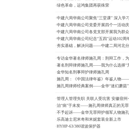
·
绿色革命，运鸿集团再获殊荣
·
中建六局华南公司聚焦“三堂课” 深入学
·
中建六局华南公司党委开展四个一活动庆祝
·
中建六局华南公司各党支部开展我为群
·
中建六局华南公司纪念“五四”运动102
·
夯实基础，解决问题——中建二局河北
·
专访金华著名律师施孔周：刑辩工作，
·
著名刑辩律师施孔周——我为什么选择“
·
金华知名刑事辩护律师施孔周
·
施孔周：《中国法律年鉴》年鉴人物——2
·
施孔周律师经典案例——金华“迷幻蘑菇
·
管理人管理失职 关联人受坑害 安徽宿
·
治“病”于未发——施孔周律师真正的无
·
不予起诉——金华无罪辩护领军人物施孔
·
乐高迪士尼米奇和米妮套装全新上市
·
HYHP-63/380谐波保护器