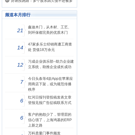
上发表文章？
好易投跑路：多个股东因欠债不还被多
次起诉
频道本月排行
鑫迪木门，从木材、工艺、
21
到环保都完美的优质木门
47家多乐士经销商遭工商查
14
处 货值18万余元
习成企业俱乐部--助力企业建
12
立系统，助推企业成长成功
今日头条等4款App在苹果应
7
用商店下架，或为规范传播
秩序
红河日报刊登投稿发表文章
6
登报见报广告征稿联系方式
客户的抱怨少了，管理层的
6
信心强了，上海鸿基的ERP
上新之路
万科质量门事件频发