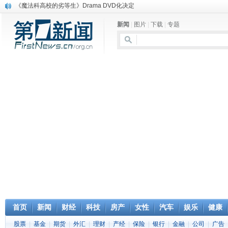
《魔法科高校的劣等生》Drama DVD化决定
电信运营商“血战”校园
新闻
|
图片
|
下载
|
专题
消息称刘强东要求京东商城明年扭亏为盈
保健品也能吃出一身病? 康宝莱员工自揭多项家丑
煤价"跳水"电企利润"蹦高" 电煤联动亟待完善
苹果公司自建太阳能电厂为数据中心供电
吃饭、睡觉、黑人人？
网络电商和传统出版商的角逐：亚马逊停止接受Hachette所有图书订单
英国小猫因长得像希特勒遭袭 被扔垃圾左眼致盲
《中二病也想谈恋爱》女主角特报预告公开
首页
新闻
财经
科技
房产
女性
汽车
娱乐
健康
股票
|
基金
|
期货
|
外汇
|
理财
|
产经
|
保险
|
银行
|
金融
|
公司
|
广告