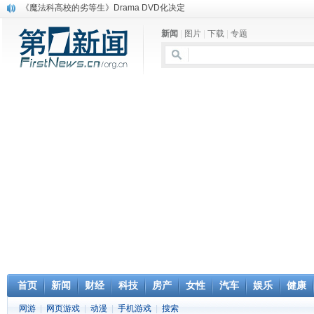
《魔法科高校的劣等生》Drama DVD化决定
电信运营商“血战”校园
新闻
|
图片
|
下载
|
专题
消息称刘强东要求京东商城明年扭亏为盈
保健品也能吃出一身病? 康宝莱员工自揭多项家丑
煤价"跳水"电企利润"蹦高" 电煤联动亟待完善
苹果公司自建太阳能电厂为数据中心供电
吃饭、睡觉、黑人人？
网络电商和传统出版商的角逐：亚马逊停止接受Hachette所有图书订单
英国小猫因长得像希特勒遭袭 被扔垃圾左眼致盲
《中二病也想谈恋爱》女主角特报预告公开
首页
新闻
财经
科技
房产
女性
汽车
娱乐
健康
网游
|
网页游戏
|
动漫
|
手机游戏
|
搜索