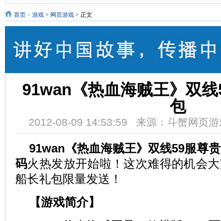
首页
>
游戏
>
网页游戏
> 正文
91wan《热血海贼王》双线
包
2012-08-09 14:53:59 来源：斗蟹网
91wan《热血海贼王》双线59服尊
码
火热发放开始啦！这次难得的机会大
船长礼包限量发送！
【游戏简介】