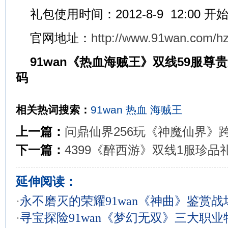
礼包使用时间：2012-8-9 12:00 开
官网地址：
http://www.91wan.com/h
91wan《热血海贼王》双线59服尊
码
相关热词搜索：
91wan
热血
海贼王
上一篇：
问鼎仙界256玩《神魔仙界》
下一篇：
4399《醉西游》双线1服珍品
延伸阅读：
·
永不磨灭的荣耀91wan《神曲》鉴赏战
·
寻宝探险91wan《梦幻无双》三大职