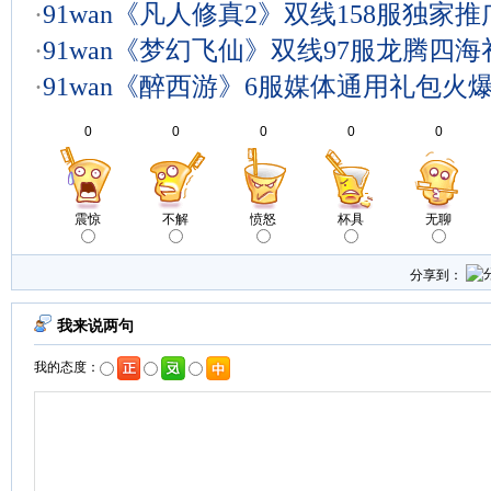
·
91wan《凡人修真2》双线158服独家
·
91wan《梦幻飞仙》双线97服龙腾四
·
91wan《醉西游》6服媒体通用礼包火
0
0
0
0
0
震惊
不解
愤怒
杯具
无聊
分享到：