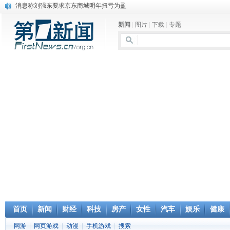
消息称刘强东要求京东商城明年扭亏为盈
保健品也能吃出一身病? 康宝莱员工自揭多项家丑
新闻
|
图片
|
下载
|
专题
煤价"跳水"电企利润"蹦高" 电煤联动亟待完善
苹果公司自建太阳能电厂为数据中心供电
吃饭、睡觉、黑人人？
网络电商和传统出版商的角逐：亚马逊停止接受Hachette所有图书订单
英国小猫因长得像希特勒遭袭 被扔垃圾左眼致盲
《中二病也想谈恋爱》女主角特报预告公开
《魔法科高校的劣等生》Drama DVD化决定
电信运营商“血战”校园
首页
新闻
财经
科技
房产
女性
汽车
娱乐
健康
网游
|
网页游戏
|
动漫
|
手机游戏
|
搜索