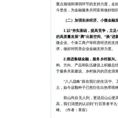
重点领域和薄弱环节的支持力度，走
斗堡垒，为金融服务共同富裕做好组
（二）
加强实体经济、小微金融
1
.
以“夯实基础，提高竞争，立足
的高质量发展“腾”出新空间、“换”进
微企业、个体工商户等民营经济的支
求，做好对民营企业金融支持力度。
2.推进集镇金融，服务乡村振兴
构、方向、产品和队伍建设上积极总
于服务共富建设、乡村振兴的历史浪潮
“八八战略”就在我们的生活中、工
土，如今这颗种子已然衍生出热带雨
前山尚自无人到，更说后山山更高。
高，我们清楚的认识到“行百里者半九
峰。（作者：章宸）