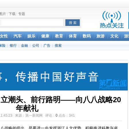
图片
|
下载
|
专题
项家丑
女性
汽车
娱乐
健康
教育
体育
数码
旅游
文化
游
保险
|
银行
|
金融
|
公司
|
广告
|
搜索
achette所有图书订单
致盲
立潮头、前行路明——向八八战略20
年献礼
14 11:45:23 来源：第一新闻网 评论：
0
点击：
341
八战略的提出，是要进一步发挥浙江人文优势，积极推进科教兴省、