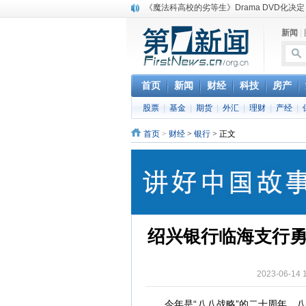
《魔法科高校的劣等生》Drama DVD化决定
电信运营商“血战”校园
新闻
|
消息称刘强东要求京东商城明年扭亏为盈
保健品也能吃出一身病? 康宝莱员工自揭多
煤价"跳水"电企利润"蹦高" 电煤联动亟待完善
苹果公司自建太阳能电厂为数据中心供电
首页
新闻
财经
科技
房产
吃饭、睡觉、黑人人？
股票
|
基金
|
期货
|
外汇
|
理财
|
产经
|
网络电商和传统出版商的角逐：亚马逊停止接受H
英国小猫因长得像希特勒遭袭 被扔垃圾左眼
首页
>
财经
>
银行
> 正文
《中二病也想谈恋爱》女主角特报预告公开
绍兴银行临海支行勇
2023-06-
今年是“八八战略”的二十周年，八