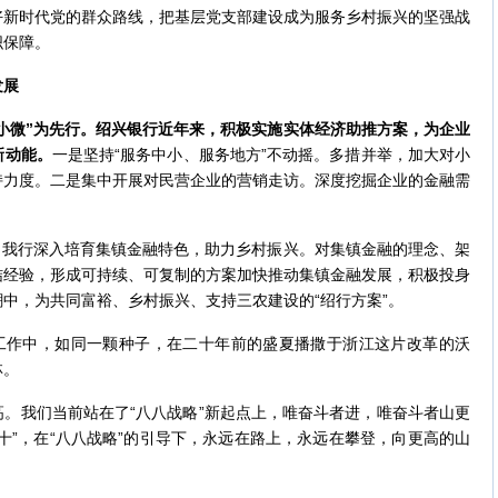
好新时代党的群众路线，把基层党支部建设成为服务乡村振兴的坚强战
织保障。
发展
小微”为先行。绍兴银行近年来，积极实施实体经济助推方案，为企业
新动能。
一是坚持“服务中小、服务地方”不动摇。多措并举，加大对小
持力度。二是集中开展对民营企业的营销走访。深度挖掘企业的金融需
。
我行深入培育集镇金融特色，助力乡村振兴。对集镇金融的理念、架
结经验，形成可持续、可复制的方案加快推动集镇金融发展，积极投身
中，为共同富裕、乡村振兴、支持三农建设的“绍行方案”。
作中，如同一颗种子，在二十年前的盛夏播撒于浙江这片改革的沃
林。
我们当前站在了“八八战略”新起点上，唯奋斗者进，唯奋斗者山更
十”，在“八八战略”的引导下，永远在路上，永远在攀登，向更高的山