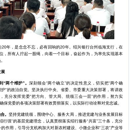
20年，是念念不忘，必有回响的20年。绍兴银行台州临海支行，在
略定位，所有人拧起一股绳，向着一个目标，奋起作为，为率先实现基本
员。
发展
到“两个维护”。
深刻领会“两个确立”的决定性意义，切实把“两个确
维护”的政治自觉。坚决执行中央、省委、市委重大决策部署，将讲政
，充分发挥党委“把方向、管大局、统领三会一层”的作用，努力实
，确保党委的各项决策部署有效贯彻落实，以实际行动诠释对党忠诚。
融合
。
坚持党建统领，围绕中心、服务大局，推进党建与业务发展目标
绍行强”的基层党建理念，认真贯彻落实绍行服务“共富”三十条，充分
的作用，引导分支机构加大对新农村建设、小微企业和“三农”产业等