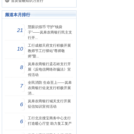
普及金融知识万里行
频道本月排行
慧眼识假币 守护“钱袋
21
子”——岚皋农商银行民主支
行开...
工行成都天府支行积极开展
10
教师节工行驿站“尊师敬
师”暨...
岚皋农商银行孟石岭支行开
8
展《反电信网络诈骗法》宣
传活动
全民消防 生命至上——岚皋
7
农商银行佐龙支行积极开展
消...
岚皋农商银行城关支行开展
6
征信知识宣传活动
工行北京搜宝商务中心支行
6
打造暖心厅堂 助力复工复产