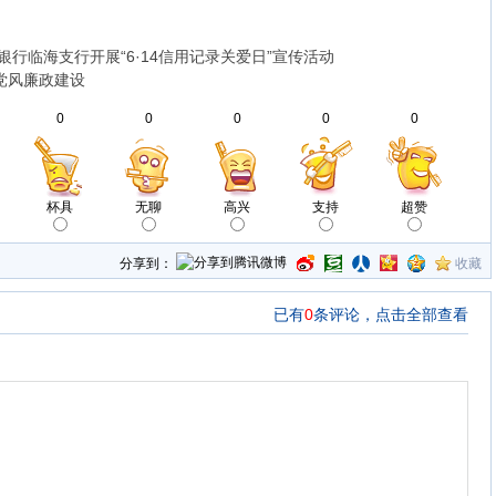
银行临海支行开展“6·14信用记录关爱日”宣传活动
党风廉政建设
0
0
0
0
0
杯具
无聊
高兴
支持
超赞
分享到：
收藏