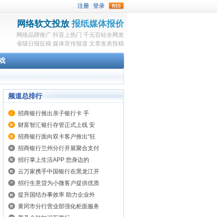
rss
网络软文投放
报纸媒体报价
网络品牌推广
抖音上热门
千元百站全网发
省级日报征稿
媒体宣传报道
文章发表投稿
戏
频道总排行
招商银行推出亲子银行卡 手
财富智汇银行存管正式上线 安
招商银行面向双卡客户推出“狂
招商银行兰州分行开展聚合支付
招行掌上生活APP 您身边的
云万家携手中国银行在黑龙江开
招行生意贷为小微客户提供优质
提升国结办事效率 助力企业外
黄冈市分行营业部强化柜面服务