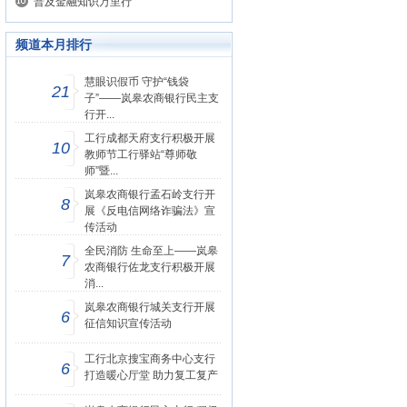
普及金融知识万里行
频道本月排行
慧眼识假币 守护“钱袋
21
子”——岚皋农商银行民主支
行开...
工行成都天府支行积极开展
10
教师节工行驿站“尊师敬
师”暨...
岚皋农商银行孟石岭支行开
8
展《反电信网络诈骗法》宣
传活动
全民消防 生命至上——岚皋
7
农商银行佐龙支行积极开展
消...
岚皋农商银行城关支行开展
6
征信知识宣传活动
工行北京搜宝商务中心支行
6
打造暖心厅堂 助力复工复产