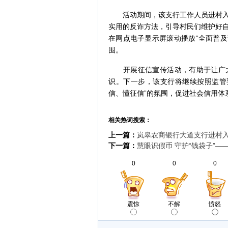
活动期间，该支行工作人员进村入户
实用的反诈方法，引导村民们维护好
在网点电子显示屏滚动播放“全面普及
围。
开展征信宣传活动，有助于让广大社
识。下一步，该支行将继续按照监管
信、懂征信”的氛围，促进社会信用体
相关热词搜索：
上一篇：
岚皋农商银行大道支行进村
下一篇：
慧眼识假币 守护“钱袋子”
0
0
0
震惊
不解
愤怒