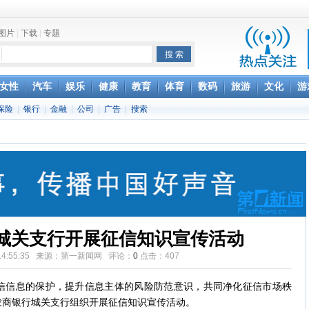
图片
|
下载
|
专题
项家丑
女性
汽车
娱乐
健康
教育
体育
数码
旅游
文化
游
保险
|
银行
|
金融
|
公司
|
广告
|
搜索
achette所有图书订单
致盲
城关支行开展征信知识宣传活动
07 14:55:35 来源：第一新闻网 评论：
0
点击：
407
信息的保护，提升信息主体的风险防范意识，共同净化征信市场秩
农商银行城关支行组织开展征信知识宣传活动。