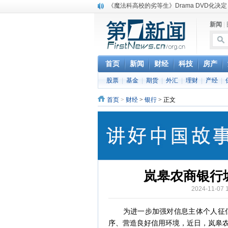
《魔法科高校的劣等生》Drama DVD化决定
电信运营商“血战”校园
新闻
|
消息称刘强东要求京东商城明年扭亏为盈
保健品也能吃出一身病? 康宝莱员工自揭多
煤价"跳水"电企利润"蹦高" 电煤联动亟待完善
苹果公司自建太阳能电厂为数据中心供电
首页
新闻
财经
科技
房产
吃饭、睡觉、黑人人？
股票
|
基金
|
期货
|
外汇
|
理财
|
产经
|
网络电商和传统出版商的角逐：亚马逊停止接受H
英国小猫因长得像希特勒遭袭 被扔垃圾左眼
首页
>
财经
>
银行
> 正文
《中二病也想谈恋爱》女主角特报预告公开
岚皋农商银行
2024-11-
为进一步加强对信息主体个人征信
序、营造良好信用环境，近日，岚皋