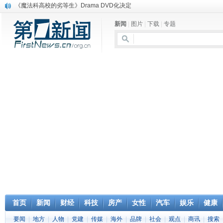
《魔法科高校的劣等生》Drama DVD化决定
电信运营商“血战”校园
新闻
|
图片
|
下载
|
专题
消息称刘强东要求京东商城明年扭亏为盈
保健品也能吃出一身病? 康宝莱员工自揭多项家丑
煤价"跳水"电企利润"蹦高" 电煤联动亟待完善
苹果公司自建太阳能电厂为数据中心供电
吃饭、睡觉、黑人人？
网络电商和传统出版商的角逐：亚马逊停止接受Hachette所有图书订单
英国小猫因长得像希特勒遭袭 被扔垃圾左眼致盲
《中二病也想谈恋爱》女主角特报预告公开
首页
新闻
财经
科技
房产
女性
汽车
娱乐
健康
要闻
|
地方
|
人物
|
党建
|
传媒
|
海外
|
品牌
|
社会
|
观点
|
商讯
|
搜索