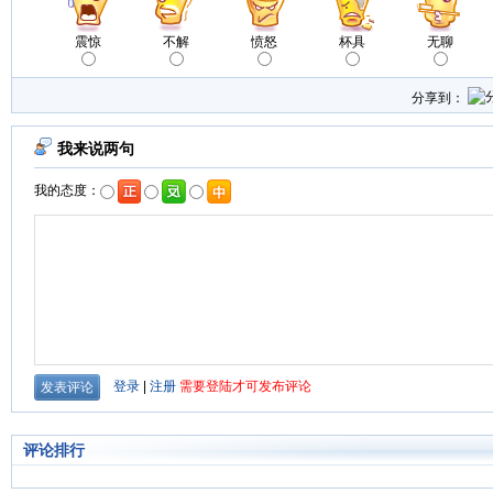
震惊
不解
愤怒
杯具
无聊
分享到：
评论排行