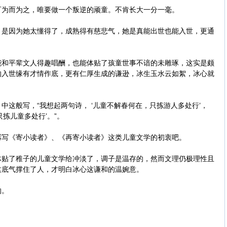
为而为之，唯要做一个叛逆的顽童。不肯长大一分一毫。
因为她太懂得了，成熟得有慈悲气，她是真能出世也能入世，更通
平辈文人得趣唱酬，也能体贴了孩童世事不谙的未雕琢，这实是颇
的入世缘有才情作底，更有仁厚生成的谦逊，冰生玉水云如絮，冰心就
般写，“我想起两句诗， ‘儿童不解春何在，只拣游人多处行’，
拣儿童多处行’。”。
《寄小读者》、《再寄小读者》这类儿童文学的初衷吧。
了稚子的儿童文学给冲淡了，调子是温存的，然而文理仍极理性且
这底气撑住了人，才明白冰心这谦和的温婉意。
的。