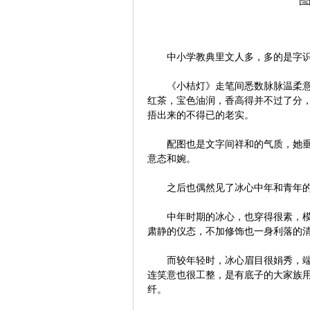
中小学教典里文人多，多的是字识尚
《小桔灯》走笔间悉数脉脉温柔意，
红茶，宝色油润，香高得并不过了分
捂出来的不得已的老实。
配图也是文字间祥和的气质，她垂垂
意态和婉。
之后也偶然见了冰心中年和青年的
中年时期的冰心，也穿得很素，模样
肃静的仪态，不加修饰也一身利落的
而较年轻时，冰心眉目很娟秀，端端
连笑意也很工整，是有底子的大家族
纤。