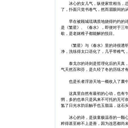
冰心的女儿气，纵使家世相当，总又
了，扑面只觉书卷气，然而眉眼间的
早在被顾城琉璃质地烧得灼灼的诗句
是《繁星》、《春水》，即便对于三
歇，是老妪稚子都能解的悦目。
《繁星》与《春水》里的诗很透明，
净，洗练得太口语化了，几乎带稚气
泰戈尔的诗则是哲理化后的天真，读
气天然百和芬，是久经了冬的历练才
也是长者浮游天地一概收入了囊中
这真里自然有最初的心动，也有乍然
惘，多的也单只是风来不可托的无可
氲了日光水韵后触手也玉脂温，这石
冰心的诗，是孩童极温吞的一颗心，
粹得甚至称不上是善，因为连恶都尚