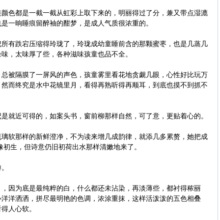
色都是一截一截从虹彩上取下来的，明丽得过了分，兼又带点湿漉
也是一晌睡痕留醉袖的酣梦，是成人气质很浓重的。
有跌宕压缩得玲珑了，玲珑成幼童睡前含的那颗蜜枣，也是几蒸几
余味，太味厚了些，各种滋味孩童也品不全。
被隔膜了一屏风的声色，孩童雾里看花地贪觑几眼，心性好比玩万
，然而终究是水中花镜里月，看得再熟听得再顺耳，到底也摸不到抓不
就近可得的，如案头书，窗前柳那样自然，可了意，更贴着心的。
软那样的新鲜澄净，不为读来增几成韵律，就添几多累赘，她把成
像初生，但诗意仍旧初荷出水那样清嫩地来了。
游。
因为底是最纯粹的白，什么都还未沾染，再淡薄些，都衬得秾丽
心洋洋洒洒，拼尽最明艳的色调，浓涂重抹，这样活泼泼的五色相叠
看得人心软。