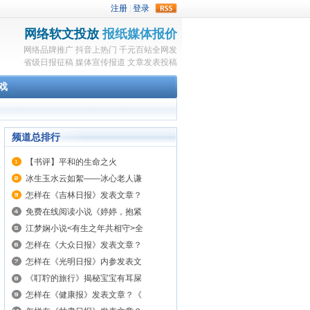
rss
网络软文投放
报纸媒体报价
网络品牌推广
抖音上热门
千元百站全网发
省级日报征稿
媒体宣传报道
文章发表投稿
戏
频道总排行
【书评】平和的生命之火
冰生玉水云如絮——冰心老人谦
怎样在《吉林日报》发表文章？
免费在线阅读小说《婷婷，抱紧
江梦娴小说<有生之年共相守>全
怎样在《大众日报》发表文章？
怎样在《光明日报》内参发表文
《耵聍的旅行》揭秘宝宝有耳屎
怎样在《健康报》发表文章？《