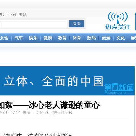
图片
|
下载
|
专题
项家丑
女性
汽车
娱乐
健康
教育
体育
数码
旅游
文化
游
achette所有图书订单
致盲
如絮——冰心老人谦逊的童心
7-27 15:57:17 来源： 评论：
0
点击：
60093