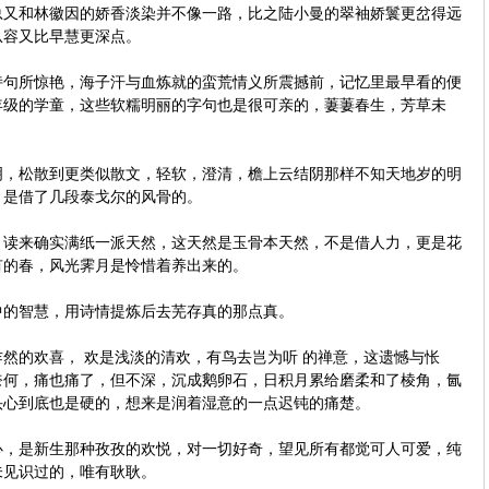
和林徽因的娇香淡染并不像一路，比之陆小曼的翠袖娇鬟更岔得远
从容又比早慧更深点。
所惊艳，海子汗与血炼就的蛮荒情义所震撼前，记忆里最早看的便
年级的学童，这些软糯明丽的字句也是很可亲的，萋萋春生，芳草未
松散到更类似散文，轻软，澄清，檐上云结阴那样不知天地岁的明
，是借了几段泰戈尔的风骨的。
来确实满纸一派天然，这天然是玉骨本天然，不是借人力，更是花
有的春，风光霁月是怜惜着养出来的。
的智慧，用诗情提炼后去芜存真的那点真。
的欢喜， 欢是浅淡的清欢，有鸟去岂为听 的禅意，这遗憾与怅
奈何，痛也痛了，但不深，沉成鹅卵石，日积月累给磨柔和了棱角，氤
头心到底也是硬的，想来是润着湿意的一点迟钝的痛楚。
是新生那种孜孜的欢悦，对一切好奇，望见所有都觉可人可爱，纯
未见识过的，唯有耿耿。