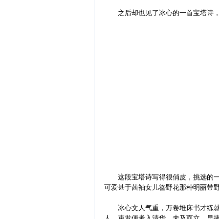
之后却也见了冰心的一首宝塔诗，
这段宝塔诗写得很俏皮，挑选的一截
可爱甚于茜袖女儿簪野花那种明丽带
冰心文人气重，万卷堆床书才练就的
人。束发便考入清华，未及而立，早