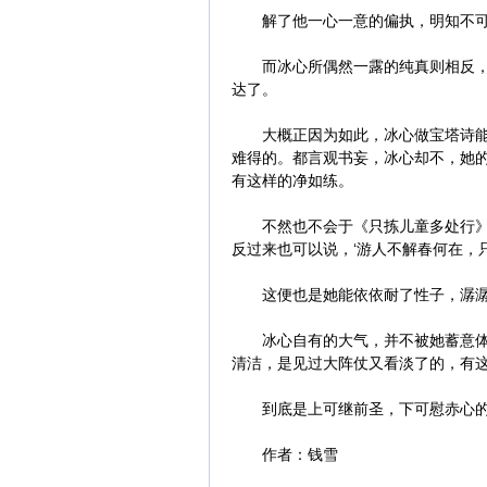
解了他一心一意的偏执，明知不可
而冰心所偶然一露的纯真则相反，是
达了。
大概正因为如此，冰心做宝塔诗能和
难得的。都言观书妄，冰心却不，她
有这样的净如练。
不然也不会于《只拣儿童多处行》中这
反过来也可以说，‘游人不解春何在，只
这便也是她能依依耐了性子，潺潺写
冰心自有的大气，并不被她蓄意体贴
清洁，是见过大阵仗又看淡了的，有
到底是上可继前圣，下可慰赤心
作者：钱雪