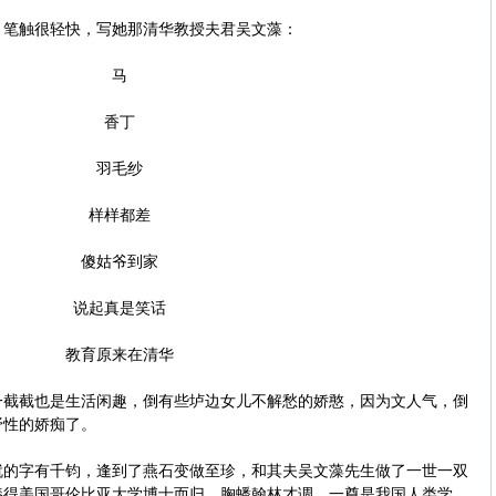
笔触很轻快，写她那清华教授夫君吴文藻：
马
香丁
羽毛纱
样样都差
傻姑爷到家
说起真是笑话
教育原来在清华
截也是生活闲趣，倒有些垆边女儿不解愁的娇憨，因为文人气，倒
野性的娇痴了。
字有千钧，逢到了燕石变做至珍，和其夫吴文藻先生做了一世一双
捧得美国哥伦比亚大学博士而归。胸蟠翰林才调，一奠是我国人类学、