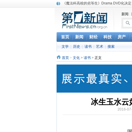
电信运营商“血战”校园
消息称刘强东要求京东商城明年扭亏为盈
新闻
|
保健品也能吃出一身病? 康宝莱员工自揭多
煤价"跳水"电企利润"蹦高" 电煤联动亟待完善
苹果公司自建太阳能电厂为数据中心供电
首页
新闻
财经
科技
房产
吃饭、睡觉、黑人人？
网络电商和传统出版商的角逐：亚马逊停止接受H
文学
|
历史
|
读书
|
艺术
|
搜索
英国小猫因长得像希特勒遭袭 被扔垃圾左眼
《中二病也想谈恋爱》女主角特报预告公开
首页
>
文化
>
读书
> 正文
冰生玉水云
2016-0