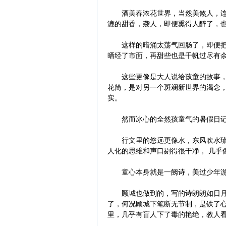
酒美春浓花世界，当然美煞人，连颜
漉的甜香，袭人，即便熏得人醉了，
这样的暗涌太荡气回肠了，即便把所
晒经了市面，再甜些也是千帆过尽有
这些更像是大人说给孩童的故事，总
花筒，是对另一个斑斓新世界的渴念
实。
然而冰心的全然孩童气的暑假日记是
行文里的悠远更像水，东风吹水琉璃
人化的思维和声口剔得很干净， 几乎
童心本身就是一阙诗，美过少年
顾城也做到的，写的诗朗朗如日月，
了，何况顾城下笔断无节制，是铁了
里，几乎有盲人下了毒的艳绝，教人