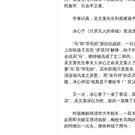
民族学、社会学之基。
学者识真，吴文藻先生到底难逃书生
冰心于《只求凡人的幸福》里淡淡一
“马”和“羽毛纱”源自抗战前，一
上街给孩子买些 “萨其玛”解馋，幼
会说买“马”，唬得铺员成了丈二和尚
吴文藻先生奉夫人冰心之命吴文藻入了
要“马”其“羽毛纱”。店长听闻只觉
清这场乌龙之原委。 而“东升祥”的
腹，冰心评说“他真是个傻姑爷！” 其
又一次，冰心拿了一束丁香花，其夫
花”，吴文藻深以为然，故此一直唤丁
时值梅贻琦清华大学校长，一双夫妇
起而即兴赋宝塔诗如前，梅校长耳闻
的同僚出一出头，便依样续了两句：