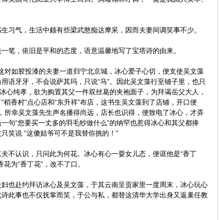
习气，生活中颇有些梁武憨痴达摩呆，因而夫妻间调笑事不少。
笔，依旧是平和的态度，语意温馨地写了宝塔诗的由来。
日这对如胶投漆的夫妻一道归宁北京城，冰心爱子心切，便支使吴文藻
子尚用语牙牙，不会说萨其玛，只说“马”。因此吴文藻行至铺子里，也只
。冰心纯孝，欲为购置其父一件双丝葛的夹袍面子，为拜谒岳父大人，
“稻香村”点心店和“东升祥”布店，这书生吴文藻到了店铺，开口便
莫名，所幸吴文藻先生声名播得尚远，店长也识得，便致电了冰心，才弄
店员一句“您要买一丈多的羽毛纱做什么”的纳罕也惹得冰心和其父都捧
父只笑说 “这傻姑爷可不是我替你挑的！”
不认识，只问此为何花。冰心有心一耍女儿态，便诓他是“香丁
香花为“香丁花”，改不了口。
也赴约拜访冰心及吴文藻，于其云南呈贡家里一度周末，冰心玩心
此诗此事也不仅抚掌而笑，于公与私，都替这清华大学出身又返巢任教