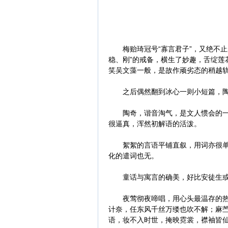
梅贻琦冠号“寡言君子”，又绝不止步
稳、刚”的戒备，横生了妙趣，舌绽莲
笑吴文藻一般，是故作顽劣态的稍越
之后偶然翻到冰心一则小短篇，陶
陶奇，谐音淘气，是文人惯会的一点
很逼真，浑然初解语的活泼。
絮絮的言语平铺直叙，用词亦很单薄
化的遣词也无。
童话与寓言的确美，好比安徒生或
夜莺彻夜啼唱，用心头最温存的热血
计奈，任东风千丝万缕也吹不解；麻
语，妆不入时世，掩映霓裳，襟袖皆