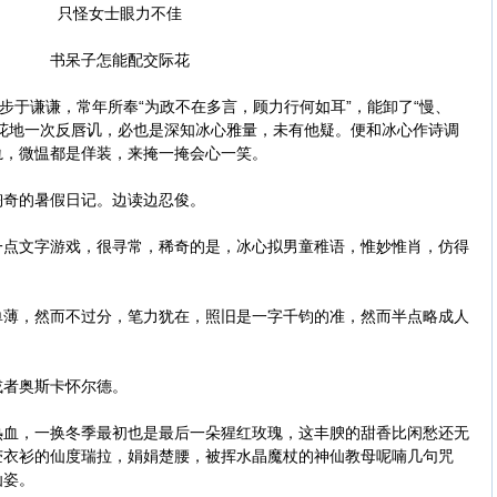
只怪女士眼力不佳
书呆子怎能配交际花
于谦谦，常年所奉“为政不在多言，顾力行何如耳”，能卸了“慢、
花地一次反唇讥，必也是深知冰心雅量，未有他疑。便和冰心作诗调
轨，微愠都是佯装，来掩一掩会心一笑。
奇的暑假日记。边读边忍俊。
文字游戏，很寻常，稀奇的是，冰心拟男童稚语，惟妙惟肖，仿得
，然而不过分，笔力犹在，照旧是一字千钧的准，然而半点略成人
者奥斯卡怀尔德。
，一换冬季最初也是最后一朵猩红玫瑰，这丰腴的甜香比闲愁还无
苎衣衫的仙度瑞拉，娟娟楚腰，被挥水晶魔杖的神仙教母呢喃几句咒
仙姿。