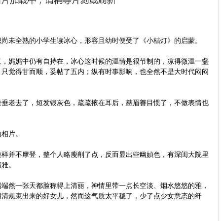
未全熟的小学生读冰心，形容且幼时便受了《小桔灯》的启蒙。
娓娓中仍有自持在，冰心这时候的温情是很节制的，凉得微温一盏
，只觉得甘而顺，妥帖了五内；纵有时事影响，也全然不是大时代闷闷
老去了，短发银灰色，疏疏掖在耳后，慈眉善目惯了，不做表情也
相片。
并不摩登，整个人略瘦削了点，反而显出些幽媜色，有深闺大院里
清雅。
然一张天都脸称得上清丽，神情里带一点长空淡、烟水悠悠的雅，
用清规束出来的好女儿，然而这气质太平稳了，少了点少女意态的纤