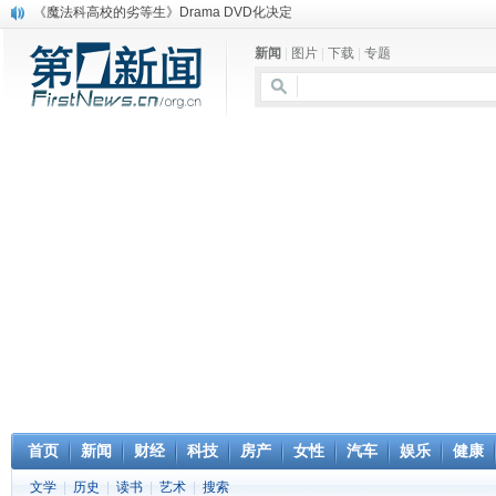
《魔法科高校的劣等生》Drama DVD化决定
电信运营商“血战”校园
新闻
|
图片
|
下载
|
专题
消息称刘强东要求京东商城明年扭亏为盈
保健品也能吃出一身病? 康宝莱员工自揭多项家丑
煤价"跳水"电企利润"蹦高" 电煤联动亟待完善
苹果公司自建太阳能电厂为数据中心供电
吃饭、睡觉、黑人人？
网络电商和传统出版商的角逐：亚马逊停止接受Hachette所有图书订单
英国小猫因长得像希特勒遭袭 被扔垃圾左眼致盲
《中二病也想谈恋爱》女主角特报预告公开
首页
新闻
财经
科技
房产
女性
汽车
娱乐
健康
文学
|
历史
|
读书
|
艺术
|
搜索