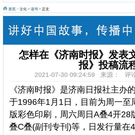
首页
>
文化
>
读书
> 正文
怎样在《济南时报》发表
报》投稿流
2021-07-30 09:24:59 来源： 
《济南时报》是济南日报社主办
于1996年1月1日，目前为周一至周
版彩色印刷，周六周日A叠4开28
叠C叠(副刊专刊)等，日发行量在4