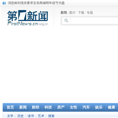
消息称刘强东要求京东商城明年扭亏为盈
保健品也能吃出一身病? 康宝莱员工自揭多项家丑
新闻
|
图片
|
下载
|
专题
煤价"跳水"电企利润"蹦高" 电煤联动亟待完善
苹果公司自建太阳能电厂为数据中心供电
吃饭、睡觉、黑人人？
网络电商和传统出版商的角逐：亚马逊停止接受Hachette所有图书订单
英国小猫因长得像希特勒遭袭 被扔垃圾左眼致盲
《中二病也想谈恋爱》女主角特报预告公开
《魔法科高校的劣等生》Drama DVD化决定
电信运营商“血战”校园
首页
新闻
财经
科技
房产
女性
汽车
娱乐
健康
文学
|
历史
|
读书
|
艺术
|
搜索