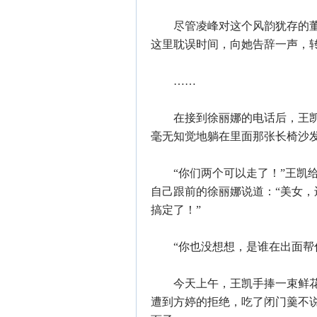
尽管凌峰对这个风韵犹存的董
这里耽误时间，向她告辞一声，
……
在接到徐丽娜的电话后，王凯推
毫无知觉地躺在里面那张长椅沙
“你们两个可以走了！”王凯给
自己跟前的徐丽娜说道：“美女
搞定了！”
“你也没想想，是谁在出面帮你
今天上午，王凯手捧一束鲜花，
遭到方婷的拒绝，吃了闭门羹不