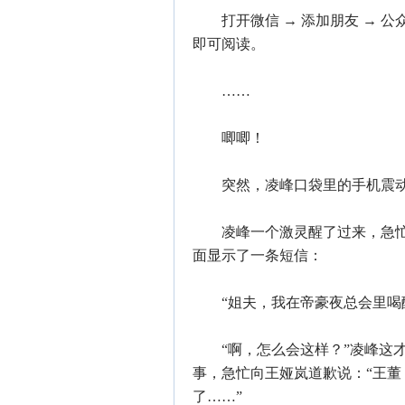
打开微信 → 添加朋友 → 公众
即可阅读。
……
唧唧！
突然，凌峰口袋里的手机震动
凌峰一个激灵醒了过来，急忙
面显示了一条短信：
“姐夫，我在帝豪夜总会里喝醉
“啊，怎么会这样？”凌峰这才
事，急忙向王娅岚道歉说：“王
了……”