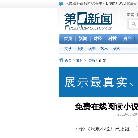
《魔法科高校的劣等生》Drama DVD化决定
电信运营商“血战”校园
新闻
|
消息称刘强东要求京东商城明年扭亏为盈
保健品也能吃出一身病? 康宝莱员工自揭多
煤价"跳水"电企利润"蹦高" 电煤联动亟待完善
苹果公司自建太阳能电厂为数据中心供电
首页
新闻
财经
科技
房产
吃饭、睡觉、黑人人？
文学
|
历史
|
读书
|
艺术
|
搜索
网络电商和传统出版商的角逐：亚马逊停止接受H
英国小猫因长得像希特勒遭袭 被扔垃圾左眼
首页
>
文化
>
读书
> 正文
《中二病也想谈恋爱》女主角特报预告公开
免费在线阅读小
2018-03-
小说《乐观小说》已上线，主