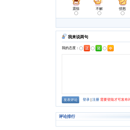
震惊
不解
愤怒
评论排行