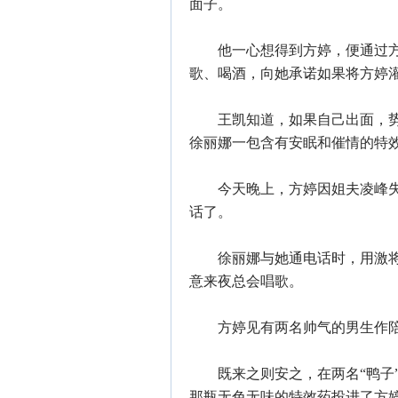
面子。
他一心想得到方婷，便通过方婷
歌、喝酒，向她承诺如果将方婷
王凯知道，如果自己出面，势必
徐丽娜一包含有安眠和催情的特
今天晚上，方婷因姐夫凌峰失
话了。
徐丽娜与她通电话时，用激将
意来夜总会唱歌。
方婷见有两名帅气的男生作陪
既来之则安之，在两名“鸭子”
那瓶无色无味的特效药投进了方