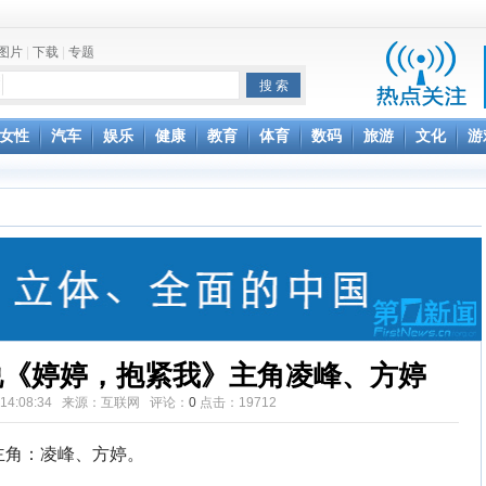
图片
|
下载
|
专题
项家丑
女性
汽车
娱乐
健康
教育
体育
数码
旅游
文化
游
achette所有图书订单
致盲
说《婷婷，抱紧我》主角凌峰、方婷
20 14:08:34 来源：互联网 评论：
0
点击：
19712
角：凌峰、方婷。