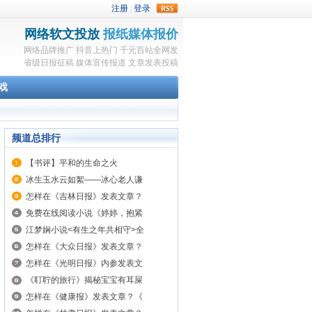
rss
网络软文投放
报纸媒体报价
网络品牌推广
抖音上热门
千元百站全网发
省级日报征稿
媒体宣传报道
文章发表投稿
戏
频道总排行
【书评】平和的生命之火
冰生玉水云如絮——冰心老人谦
怎样在《吉林日报》发表文章？
免费在线阅读小说《婷婷，抱紧
江梦娴小说<有生之年共相守>全
怎样在《大众日报》发表文章？
怎样在《光明日报》内参发表文
《耵聍的旅行》揭秘宝宝有耳屎
怎样在《健康报》发表文章？《