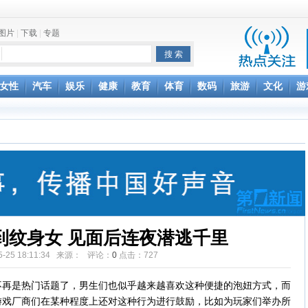
图片
|
下载
|
专题
项家丑
女性
汽车
娱乐
健康
教育
体育
数码
旅游
文化
游
achette所有图书订单
致盲
到纹身女 见面后连夜潜逃千里
05-25 18:11:34 来源： 评论：
0
点击：
727
不再是热门话题了，男生们也似乎越来越喜欢这种便捷的泡妞方式，而
游戏厂商们在某种程度上还对这种行为进行鼓励，比如为玩家们举办所