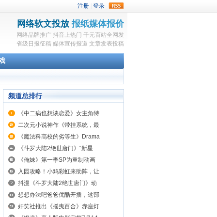
rss
网络软文投放
报纸媒体报价
网络品牌推广
抖音上热门
千元百站全网发
省级日报征稿
媒体宣传报道
文章发表投稿
戏
频道总排行
《中二病也想谈恋爱》女主角特
二次元小说神作《带挂系统，最
《魔法科高校的劣等生》Drama
《斗罗大陆2绝世唐门》“新星
《俺妹》第一季SP为重制动画
入园攻略！小鸡彩虹来助阵，让
抖漫《斗罗大陆2绝世唐门》动
想想办法吧爸爸优酷开播，这部
奸笑社推出《摇曳百合》赤座灯