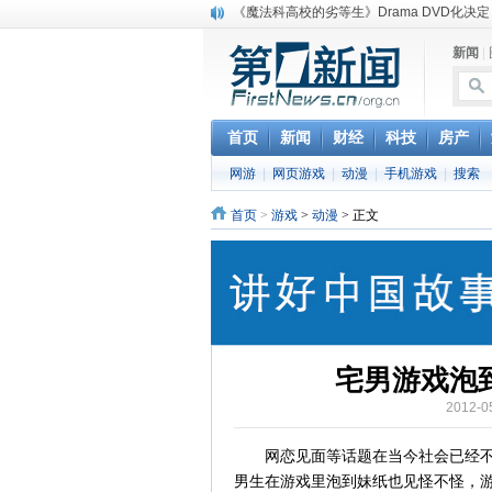
《魔法科高校的劣等生》Drama DVD化决定
电信运营商“血战”校园
新闻
|
消息称刘强东要求京东商城明年扭亏为盈
保健品也能吃出一身病? 康宝莱员工自揭多
煤价"跳水"电企利润"蹦高" 电煤联动亟待完善
苹果公司自建太阳能电厂为数据中心供电
首页
新闻
财经
科技
房产
吃饭、睡觉、黑人人？
网游
|
网页游戏
|
动漫
|
手机游戏
|
搜索
网络电商和传统出版商的角逐：亚马逊停止接受H
英国小猫因长得像希特勒遭袭 被扔垃圾左眼
首页
>
游戏
>
动漫
> 正文
《中二病也想谈恋爱》女主角特报预告公开
宅男游戏泡
2012-
网恋见面等话题在当今社会已经
男生在游戏里泡到妹纸也见怪不怪，