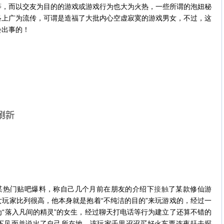
等，而以交友为目的的游戏或游戏行为也大为火热，一些所谓的泡妞秘
络上广为流传，可谓是造福了大批内心空虚寂寞的游戏男女，不过，这
会出事的！
在某热门贴吧爆料，称自己几个月前在朋友的介绍下
接触
了
某款修仙游
玩家比列很高，他本身就是抱着“不纯洁的目的”来玩游戏的，经过一
为“落入凡间的精灵”的女生，经过聊天打电话等行为建立了还算不错的
下见面并说出了自己所在地，该玩家千里迢迢买好火车票连夜赶去探