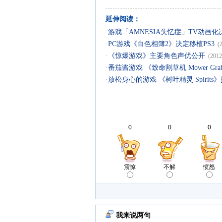
延伸阅读：
·
游戏「AMNESIA失忆症」TV动画
·
PC游戏《白色相簿2》决定移植PS3
(
·
《惊爆游戏》主要角色声优公开
(2012
·
番茄酱游戏 《致命割草机 Mower Gra
·
放松身心的游戏 《树叶精灵 Spirits
0
0
0
震惊
不解
愤怒