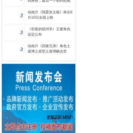
鸡角色，最后一个萌到犯规
动画片《我爱灰太狼》将在8
3
月10日全国上映
《邻座的怪同学》主要角色
3
设定公布
动画片《四驱兄弟》角色土
3
屋博士原型土屋博嗣去世