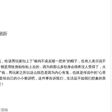
，给该男玩家扣上了“偷鸡不成反噬一把米”的帽子，也有人表示说不
计都是用纹身贴给粘上去的，因为刺那么多纹身会很疼没人受得了，火
了钱，男玩家之所以这么惊恐是因为内心有鬼，也就是传说中的“心里
算是给自己的小小教训吧，这件事告诉我们，生活远不如我们想象的美
吧！
》活动