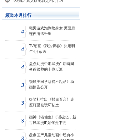
《银魂》真人版电影定档7月14
频道本月排行
宅男游戏泡到纹身女 见面后
4
连夜潜逃千里
TV动画《我的青春》决定明
4
年4月放送
盘点动漫中那些洗白后瞬间
4
变得很帅的十位反派
锁锁美同学@提不起劲》动
3
画预告公开
奸笑社推出《摇曳百合》赤
3
座灯里被玩坏粘土
画神《猫仙生》3话破亿，新
3
古风国漫IP如何走下去
盘点国产儿童动画中经典小
3