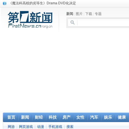
《魔法科高校的劣等生》Drama DVD化决定
电信运营商“血战”校园
新闻
|
图片
|
下载
|
专题
消息称刘强东要求京东商城明年扭亏为盈
保健品也能吃出一身病? 康宝莱员工自揭多项家丑
煤价"跳水"电企利润"蹦高" 电煤联动亟待完善
苹果公司自建太阳能电厂为数据中心供电
吃饭、睡觉、黑人人？
网络电商和传统出版商的角逐：亚马逊停止接受Hachette所有图书订单
英国小猫因长得像希特勒遭袭 被扔垃圾左眼致盲
《中二病也想谈恋爱》女主角特报预告公开
首页
新闻
财经
科技
房产
女性
汽车
娱乐
健康
网游
|
网页游戏
|
动漫
|
手机游戏
|
搜索