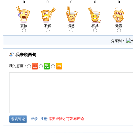
0
0
0
0
0
震惊
不解
愤怒
杯具
无聊
分享到：