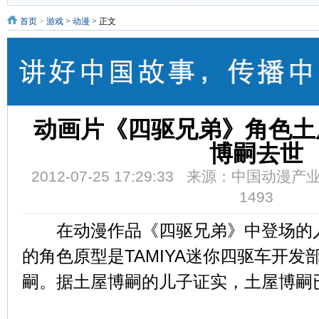
首页
>
游戏
>
动漫
> 正文
动画片《四驱兄弟》角色土
博嗣去世
2012-07-25 17:29:33 来源：中国动
1493
在动漫作品《四驱兄弟》中登场的人
的角色原型是TAMIYA迷你四驱车开
嗣。据土屋博嗣的儿子证实，土屋博嗣