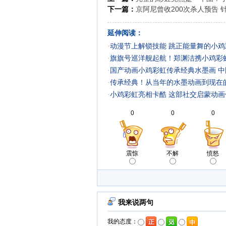
下一篇：
京阿尼曾收200次杀人预告 
延伸阅读：
·
动漫节上解锁技能 跳正能量舞的小
·
旗旗号巡洋舰起航！郑渊洁携小鸡彩
·
国产动画小鸡彩虹传承经典水墨画 
·
传承经典！从当年的水墨动画到现在
·
小鸡彩虹亮相卡酷 这部社交启蒙动
0
0
0
震惊
不解
愤怒