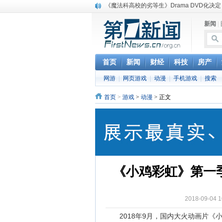
《魔法科高校的劣等生》Drama DVD化决定
电信运营商“血战”校园
新闻
|
消息称刘强东要求京东商城明年扭亏为盈
保健品也能吃出一身病? 康宝莱员工自揭多
煤价"跳水"电企利润"蹦高" 电煤联动亟待完善
苹果公司自建太阳能电厂为数据中心供电
首页
新闻
财经
科技
房产
吃饭、睡觉、黑人人？
网游
|
网页游戏
|
动漫
|
手机游戏
|
搜索
网络电商和传统出版商的角逐：亚马逊停止接受H
英国小猫因长得像希特勒遭袭 被扔垃圾左眼
首页
>
游戏
>
动漫
> 正文
《中二病也想谈恋爱》女主角特报预告公开
《小鸡彩虹》第一季
2018-09-0
2018年9月，国内大火动画片《小鸡彩