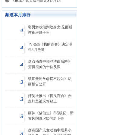
《银魂》真人版电影定档7月14
频道本月排行
宅男游戏泡到纹身女 见面后
4
连夜潜逃千里
TV动画《我的青春》决定明
4
年4月放送
盘点动漫中那些洗白后瞬间
4
变得很帅的十位反派
锁锁美同学@提不起劲》动
3
画预告公开
奸笑社推出《摇曳百合》赤
3
座灯里被玩坏粘土
画神《猫仙生》3话破亿，新
3
古风国漫IP如何走下去
盘点国产儿童动画中经典小
3