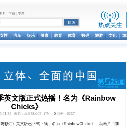
图片
|
下载
|
专题
项家丑
女性
汽车
娱乐
健康
教育
体育
数码
旅游
文化
游
achette所有图书订单
致盲
英文版正式热播！名为《Rainbow
Chicks》
4 10:51:25 来源：华夏财经网 评论：
0
点击：
6237
虹》英文版已正式上线，名为《RainbowChicks》。动画片目前