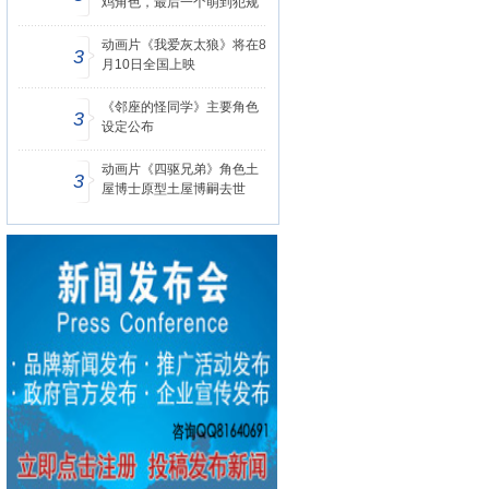
鸡角色，最后一个萌到犯规
动画片《我爱灰太狼》将在8
3
月10日全国上映
《邻座的怪同学》主要角色
3
设定公布
动画片《四驱兄弟》角色土
3
屋博士原型土屋博嗣去世