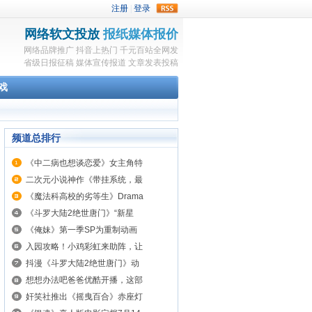
rss
网络软文投放
报纸媒体报价
网络品牌推广
抖音上热门
千元百站全网发
省级日报征稿
媒体宣传报道
文章发表投稿
戏
频道总排行
《中二病也想谈恋爱》女主角特
二次元小说神作《带挂系统，最
《魔法科高校的劣等生》Drama
《斗罗大陆2绝世唐门》“新星
《俺妹》第一季SP为重制动画
入园攻略！小鸡彩虹来助阵，让
抖漫《斗罗大陆2绝世唐门》动
想想办法吧爸爸优酷开播，这部
奸笑社推出《摇曳百合》赤座灯