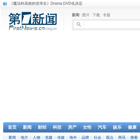
《魔法科高校的劣等生》Drama DVD化决定
电信运营商“血战”校园
新闻
|
图片
|
下载
|
专题
消息称刘强东要求京东商城明年扭亏为盈
保健品也能吃出一身病? 康宝莱员工自揭多项家丑
煤价"跳水"电企利润"蹦高" 电煤联动亟待完善
苹果公司自建太阳能电厂为数据中心供电
吃饭、睡觉、黑人人？
网络电商和传统出版商的角逐：亚马逊停止接受Hachette所有图书订单
英国小猫因长得像希特勒遭袭 被扔垃圾左眼致盲
《中二病也想谈恋爱》女主角特报预告公开
首页
新闻
财经
科技
房产
女性
汽车
娱乐
健康
要闻
|
地方
|
人物
|
党建
|
传媒
|
海外
|
品牌
|
社会
|
观点
|
商讯
|
搜索