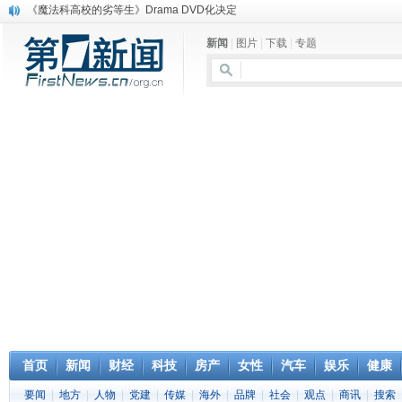
电信运营商“血战”校园
消息称刘强东要求京东商城明年扭亏为盈
新闻
|
图片
|
下载
|
专题
保健品也能吃出一身病? 康宝莱员工自揭多项家丑
煤价"跳水"电企利润"蹦高" 电煤联动亟待完善
苹果公司自建太阳能电厂为数据中心供电
吃饭、睡觉、黑人人？
网络电商和传统出版商的角逐：亚马逊停止接受Hachette所有图书订单
英国小猫因长得像希特勒遭袭 被扔垃圾左眼致盲
《中二病也想谈恋爱》女主角特报预告公开
《魔法科高校的劣等生》Drama DVD化决定
首页
新闻
财经
科技
房产
女性
汽车
娱乐
健康
要闻
|
地方
|
人物
|
党建
|
传媒
|
海外
|
品牌
|
社会
|
观点
|
商讯
|
搜索