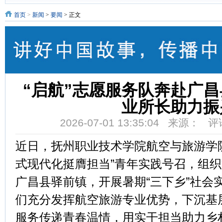
首页
>
新闻
>
要闻
> 正文
“启航”志愿服务队奔赴广
业所长助力振
2026-07-01 13:35:04 来源： 
近日，抚州职业技术学院航空与旅游学
式现代化挺膺担当”青年实践号召，组织
广昌县驿前镇，开展暑期“三下乡”社会
们充分发挥航空旅游专业优势，下沉基
服务传递青春温情，用实干担当助力乡