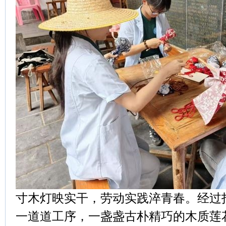
寸木灯映实干，劳动实践淬青春。经过
一道道工序，一盏盏古朴精巧的木质莲