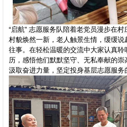
“启航” 志愿服务队陪着老党员漫步在
村貌焕然一新，老人触景生情，缓缓说
往事。在轻松温暖的交流中大家认真聆
历，感悟他们默默坚守、无私奉献的崇
汲取奋进力量，坚定投身基层志愿服务