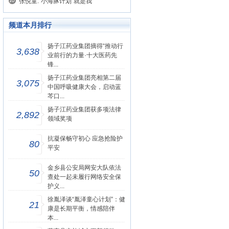
张悦童:“小海豚计划”就是我
频道本月排行
扬子江药业集团摘得“推动行
3,638
业前行的力量·十大医药先
锋...
扬子江药业集团亮相第二届
3,075
中国呼吸健康大会，启动蓝
芩口...
扬子江药业集团获多项法律
2,892
领域奖项
抗凝保畅守初心 应急抢险护
80
平安
金乡县公安局网安大队依法
50
查处一起未履行网络安全保
护义...
徐胤泽谈“胤泽童心计划”：健
21
康是长期平衡，情感陪伴
本...