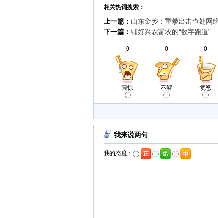
相关热词搜索：
上一篇：
山东金乡：重拳出击查处网
下一篇：
铺好兴农富农的“数字跑道”
0
0
0
震惊
不解
愤怒