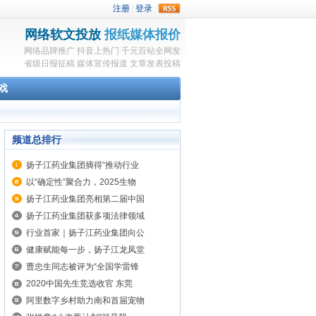
rss
网络软文投放
报纸媒体报价
网络品牌推广
抖音上热门
千元百站全网发
省级日报征稿
媒体宣传报道
文章发表投稿
戏
频道总排行
扬子江药业集团摘得“推动行业
以“确定性”聚合力，2025生物
扬子江药业集团亮相第二届中国
扬子江药业集团获多项法律领域
行业首家｜扬子江药业集团向公
健康赋能每一步，扬子江龙凤堂
曹忠生同志被评为“全国学雷锋
2020中国先生竞选收官 东莞
阿里数字乡村助力南和首届宠物