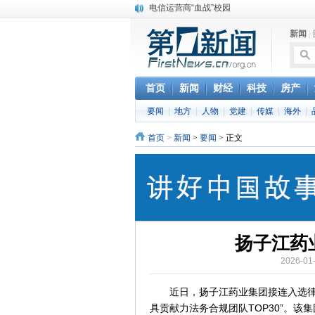
电信运营商“血战”校园
消息称刘强东要求京东商城明年扭亏为盈
新闻
|
保健品也能吃出一身病? 康宝莱员工自揭多
煤价"跳水"电企利润"蹦高" 电煤联动亟待完善
苹果公司自建太阳能电厂为数据中心供电
吃饭、睡觉、黑人人？
首页
新闻
财经
科技
房产
网络电商和传统出版商的角逐：亚马逊停止接受H
要闻
|
地方
|
人物
|
党建
|
传媒
|
海外
|
英国小猫因长得像希特勒遭袭 被扔垃圾左眼
《中二病也想谈恋爱》女主角特报预告公开
首页
>
新闻
>
要闻
> 正文
《魔法科高校的劣等生》Drama DVD化决定
扬子江药
2026-0
近日，扬子江药业集团接连入选律新社
具贡献力法务合规团队TOP30”。该