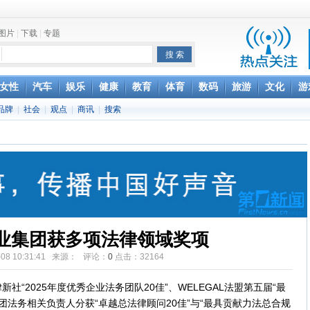
图片
|
下载
|
专题
项家丑
女性
汽车
娱乐
健康
教育
体育
数码
旅游
文化
游
achette所有图书订单
品牌
|
社会
|
观点
|
商讯
|
搜索
致盲
业集团获多项法律领域奖项
1-08 10:31:41 来源： 评论：
0
点击：
32164
“2025年度优秀企业法务团队20佳”、WELEGAL法盟第五届“最
集团法务相关负责人分获“卓越总法律顾问20佳”与“最具贡献力法总合规