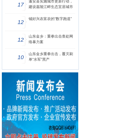
蓬安县实施城市更新行动，
17
建设嘉陵江畔生态宜居城市
铺好兴农富农的“数字跑道”
12
山东金乡：重拳出击查处网
12
络暴力案
山东金乡重拳出击，覆灭刷
10
单“水军”黑产