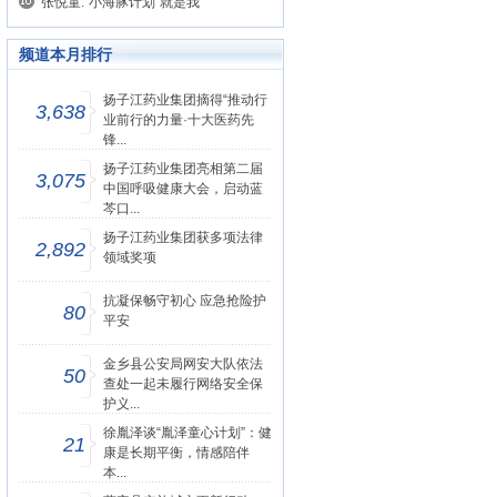
张悦童:“小海豚计划”就是我
频道本月排行
扬子江药业集团摘得“推动行
3,638
业前行的力量·十大医药先
锋...
扬子江药业集团亮相第二届
3,075
中国呼吸健康大会，启动蓝
芩口...
扬子江药业集团获多项法律
2,892
领域奖项
抗凝保畅守初心 应急抢险护
80
平安
金乡县公安局网安大队依法
50
查处一起未履行网络安全保
护义...
徐胤泽谈“胤泽童心计划”：健
21
康是长期平衡，情感陪伴
本...