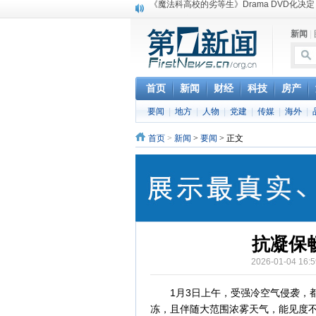
电信运营商“血战”校园
消息称刘强东要求京东商城明年扭亏为盈
新闻
|
保健品也能吃出一身病? 康宝莱员工自揭多
煤价"跳水"电企利润"蹦高" 电煤联动亟待完善
苹果公司自建太阳能电厂为数据中心供电
吃饭、睡觉、黑人人？
首页
新闻
财经
科技
房产
网络电商和传统出版商的角逐：亚马逊停止接受H
要闻
|
地方
|
人物
|
党建
|
传媒
|
海外
|
英国小猫因长得像希特勒遭袭 被扔垃圾左眼
《中二病也想谈恋爱》女主角特报预告公开
首页
>
新闻
>
要闻
> 正文
《魔法科高校的劣等生》Drama DVD化决定
抗凝保
2026-01-04 16
1月3日上午，受强冷空气侵袭，都匀公
冻，且伴随大范围浓雾天气，能见度不