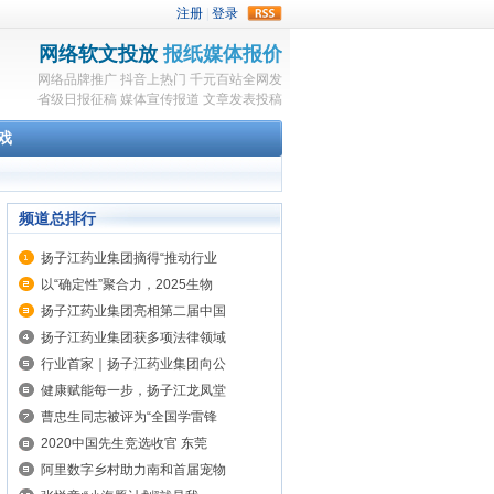
rss
网络软文投放
报纸媒体报价
网络品牌推广
抖音上热门
千元百站全网发
省级日报征稿
媒体宣传报道
文章发表投稿
戏
频道总排行
扬子江药业集团摘得“推动行业
以“确定性”聚合力，2025生物
扬子江药业集团亮相第二届中国
扬子江药业集团获多项法律领域
行业首家｜扬子江药业集团向公
健康赋能每一步，扬子江龙凤堂
曹忠生同志被评为“全国学雷锋
2020中国先生竞选收官 东莞
阿里数字乡村助力南和首届宠物