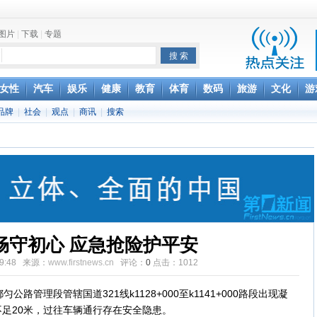
图片
|
下载
|
专题
项家丑
女性
汽车
娱乐
健康
教育
体育
数码
旅游
文化
游
achette所有图书订单
品牌
|
社会
|
观点
|
商讯
|
搜索
致盲
畅守初心 应急抢险护平安
:59:48 来源：
www.firstnews.cn
评论：
0
点击：
1012
路管理段管辖国道321线k1128+000至k1141+000路段出现凝
足20米，过往车辆通行存在安全隐患。