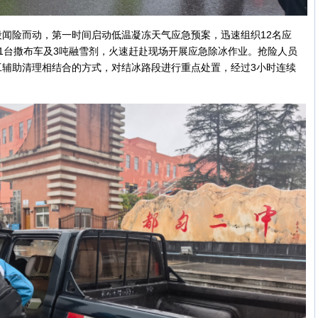
闻险而动，第一时间启动低温凝冻天气应急预案，迅速组织12名应
1台撒布车及3吨融雪剂，火速赶赴现场开展应急除冰作业。抢险人员
工辅助清理相结合的方式，对结冰路段进行重点处置，经过3小时连续