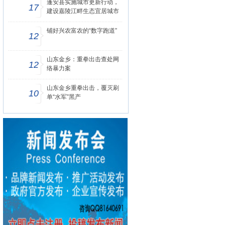
蓬安县实施城市更新行动，
17
建设嘉陵江畔生态宜居城市
铺好兴农富农的“数字跑道”
12
山东金乡：重拳出击查处网
12
络暴力案
山东金乡重拳出击，覆灭刷
10
单“水军”黑产