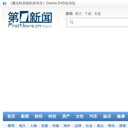
《魔法科高校的劣等生》Drama DVD化决定
电信运营商“血战”校园
新闻
|
图片
|
下载
|
专题
消息称刘强东要求京东商城明年扭亏为盈
保健品也能吃出一身病? 康宝莱员工自揭多项家丑
煤价"跳水"电企利润"蹦高" 电煤联动亟待完善
苹果公司自建太阳能电厂为数据中心供电
吃饭、睡觉、黑人人？
网络电商和传统出版商的角逐：亚马逊停止接受Hachette所有图书订单
英国小猫因长得像希特勒遭袭 被扔垃圾左眼致盲
《中二病也想谈恋爱》女主角特报预告公开
首页
新闻
财经
科技
房产
女性
汽车
娱乐
健康
要闻
|
地方
|
人物
|
党建
|
传媒
|
海外
|
品牌
|
社会
|
观点
|
商讯
|
搜索