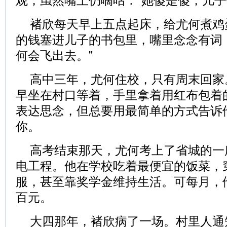
观，虽然嘴上仍嘀咕：“她傻是傻，儿子
褚欣每天早上五点起床，给尤何煮鸡
的钱塞进儿子的书包里，嘴里念念有词
何会飞出去。”
高中三年，尤何住校，只有周末回家
早坐在村口等着，手里拿着用红布包着
表达思念，但总要用最简单的方式告诉
你。
高考结束那天，尤何考上了省城的一
电工程。他在学校吃着最便宜的饭菜，
服，甚至靠奖学金维持生活。可每月，
百元。
大四那年，褚欣病了一场。村里人通