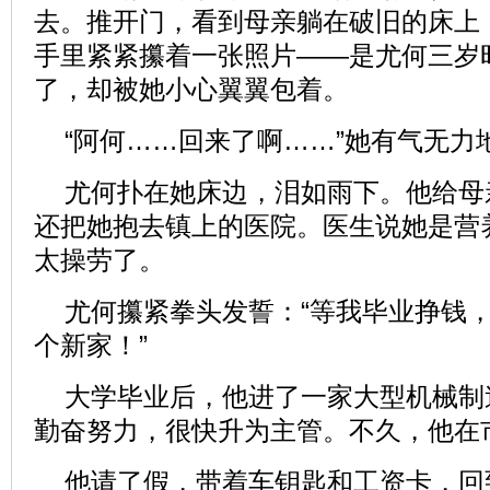
去。推开门，看到母亲躺在破旧的床上
手里紧紧攥着一张照片——是尤何三岁
了，却被她小心翼翼包着。
“阿何……回来了啊……”她有气无力
尤何扑在她床边，泪如雨下。他给母
还把她抱去镇上的医院。医生说她是营
太操劳了。
尤何攥紧拳头发誓：“等我毕业挣钱
个新家！”
大学毕业后，他进了一家大型机械制
勤奋努力，很快升为主管。不久，他在
他请了假，带着车钥匙和工资卡，回