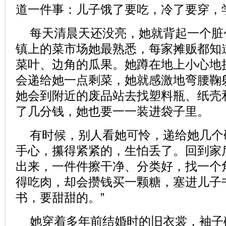
道一件事：儿子饿了要吃，冷了要穿，
每天清晨天还没亮，她就背起一个脏
镇上的菜市场她最熟悉，每家摊贩都知
菜叶、边角的瓜果。她蹲在地上小心地
会递给她一点剩菜，她就感激地弯腰鞠
她会到附近的废品站去找塑料瓶、纸壳
了几分钱，她也要一一装进袋子里。
有时候，别人看她可怜，递给她几个
手心，攥得紧紧的，生怕丢了。回到家后
出来，一件件擦干净、分类好，找一个
得吃肉，却会攒钱买一颗糖，塞进儿子
书，要甜甜的。”
她穿着多年前结婚时的旧衣裳，袖子