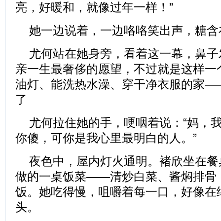
亮，好暖和，就像过年一样！”
她一边说着，一边咯咯笑出声，糖含
尤何站在她身旁，看着这一幕，鼻子
亲一生最奢侈的愿望，不过就是这样一
油灯、能洗热水澡、穿干净衣服的家—
了
尤何拉住她的手，哽咽着说：“妈，
你傻，可你是我心里最明白的人。”
夜色中，屋内灯火通明。褚欣坐在餐
做的一桌饭菜——清炒白菜、酱焖排骨
饭。她吃得慢，咀嚼着每一口，好像在
头。