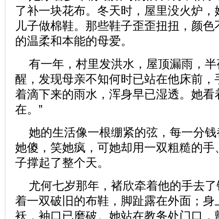
了补一块花布。冬天时，屋里没火炉，
儿子做棉鞋。那些鞋子歪歪扭扭，颜色
的温柔和本能的母爱。
有一年，村里发洪水，屋顶漏雨，半
醒，发现母亲不知何时已站在他床前，
着滴下来的雨水，浑身早已湿透。她看
在。”
她的生活像一根绷紧的弦，每一分钱
她傻，笑她疯，可她却用一双粗糙的手
子撑起了整个天。
尤何七岁那年，褚欣牵着他的手去了
着一双破旧的布鞋，脚趾露在外面；身
袄，袖口已磨破。她站在教务处门口，