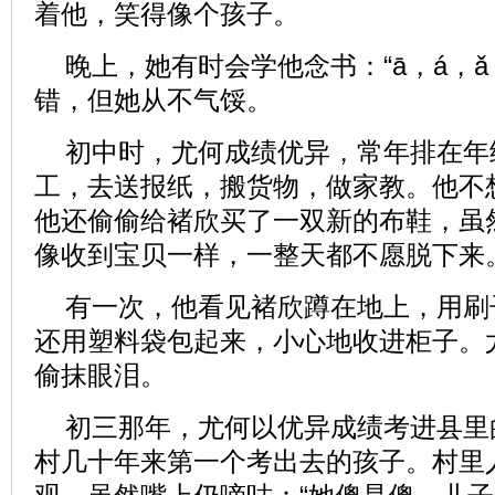
着他，笑得像个孩子。
晚上，她有时会学他念书：“ā，á，ǎ
错，但她从不气馁。
初中时，尤何成绩优异，常年排在年
工，去送报纸，搬货物，做家教。他不
他还偷偷给褚欣买了一双新的布鞋，虽
像收到宝贝一样，一整天都不愿脱下来
有一次，他看见褚欣蹲在地上，用刷
还用塑料袋包起来，小心地收进柜子。
偷抹眼泪。
初三那年，尤何以优异成绩考进县里
村几十年来第一个考出去的孩子。村里