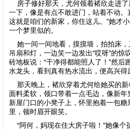
房子修好那天，尤何领着褚欣走进了
一下，像是有点不敢进门，站着不动。
这就是咱们的新家，你住这儿。”她才
一个梦里似的。
她一间一间地看，摸摸墙，拍拍床，
吊扇和灯，一边笑一边发出“哎呀”的惊
砖地板说：“干净得都能照人了！”然后跑
水龙头，看到真有热水流出，便高兴得
那天晚上，褚欣穿着尤何给她买的新
面料柔软，领口带着一点毛边，像新年
新屋门口的小凳子上，怀里抱着一包糖
里，顿时眉开眼笑。
“阿何，妈现在住大房子啦！”她像个