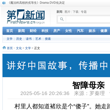
《魔法科高校的劣等生》Drama DVD化决定
电信运营商“血战”校园
新闻
|
图片
|
下载
|
专题
消息称刘强东要求京东商城明年扭亏为盈
保健品也能吃出一身病? 康宝莱员工自揭多项家丑
煤价"跳水"电企利润"蹦高" 电煤联动亟待完善
苹果公司自建太阳能电厂为数据中心供电
首页
新闻
财经
科技
房产
女性
汽车
娱乐
健康
吃饭、睡觉、黑人人？
文学
|
历史
|
读书
|
艺术
|
搜索
网络电商和传统出版商的角逐：亚马逊停止接受Hachette所有图书订单
英国小猫因长得像希特勒遭袭 被扔垃圾左眼致盲
首页
>
文化
>
文学
> 正文
《中二病也想谈恋爱》女主角特报预告公开
智障母亲
2025-05-16 20:26:36 来源：罗秦
村里人都知道褚欣是个“傻子”。她走