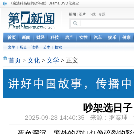
《魔法科高校的劣等生》Drama DVD化决定
电信运营商“血战”校园
新闻
|
图片
|
下载
|
专题
消息称刘强东要求京东商城明年扭亏为盈
保健品也能吃出一身病? 康宝莱员工自揭多项家丑
煤价"跳水"电企利润"蹦高" 电煤联动亟待完善
苹果公司自建太阳能电厂为数据中心供电
首页
新闻
财经
科技
房产
女性
汽车
娱乐
健康
吃饭、睡觉、黑人人？
文学
|
历史
|
读书
|
艺术
|
搜索
网络电商和传统出版商的角逐：亚马逊停止接受Hachette所有图书订单
英国小猫因长得像希特勒遭袭 被扔垃圾左眼致盲
首页
>
文化
>
文学
> 正文
《中二病也想谈恋爱》女主角特报预告公开
吵架选日子
2025-09-23 14:40:35 来源：罗秦
夜色深沉，窗外的霓虹灯像碎裂的彩