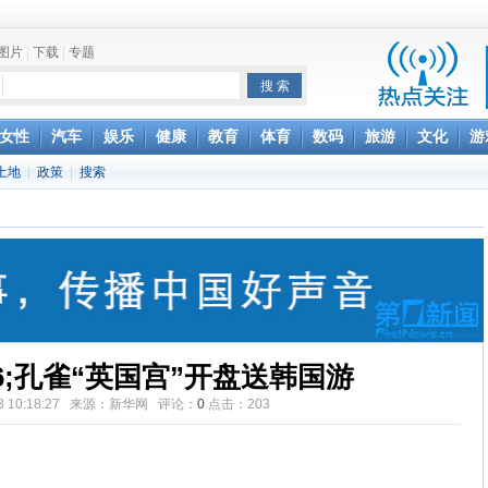
图片
|
下载
|
专题
项家丑
女性
汽车
娱乐
健康
教育
体育
数码
旅游
文化
游
土地
|
政策
|
搜索
achette所有图书订单
致盲
26;孔雀“英国宫”开盘送韩国游
-23 10:18:27 来源：新华网 评论：
0
点击：
203