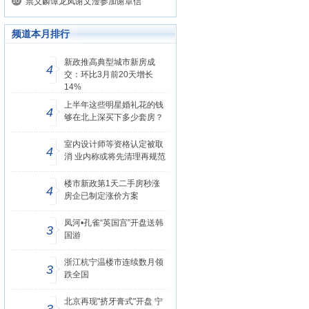
祟义麟谭龙凤谢文淦参加谢章信
频道本月排行
新政推高典型城市新房成
4
交：环比3月前20天增长
14%
上半年这些明星婚礼花的钱
4
够在北上深买下多少套房？
室内设计师等资格认定被取
4
消 业内称或将先清理再规范
楼市新政第1天二手房秒涨
4
房企已制定涨价方案
凤河•孔雀“英国宫”开盘送韩
3
国游
浙江杭宁温楼市连续数月领
3
跌全国
北京再现"挤牙膏式"开盘 宁