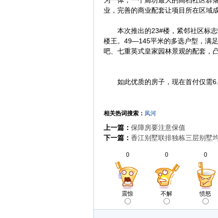
为一体，一个廊坊最大的高档社区群
业，完善的商业配套让项目所在区域
本次推出的23#楼，紧邻社区标志
楼王。49—145平米的多选户型，
吧、七重英式皇家园林景观的配套，
如此优质的房子，现在首付仅需6.
相关热词搜索：
凤河
上一篇：
保障房要注意保值
下一篇：
香江别墅联排独栋三层别墅均价1
0
0
0
震惊
不解
愤怒