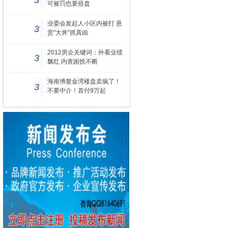
3
可被罚也要捂盘
业委会发起人小区内被打 悬
3
赏"大奔"抓真凶
2012房企关键词：外看业绩
3
飘红 内查困扰不断
海南博鳌金湾楼盘卖疯了！
3
不要中介！首付9万起