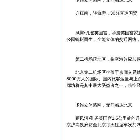
多维立体路网，无间畅达北京
亦庄南，轻轨旁，30分直达国贸
凤河•孔雀英国宫，承袭英国宫家族
公园蜿蜒而生，全能立体的交通网络，
第二机场落址区，临空港效应加速
北京第二机场区坐落于京廊交界处，
8000万人的国际、国内旅客运量与
廊坊将是其中最大受益者之一，临空
多维立体路网，无间畅达北京
距凤河•孔雀英国宫1.5公里处的丹
京沪高铁廊坊至北京每天往返车次共2