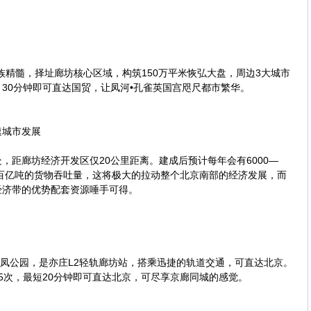
精髓，择址廊坊核心区域，构筑150万平米恢弘大盘，周边3大城市
30分钟即可直达国贸，让凤河•孔雀英国宫咫尺都市繁华。
城市发展
距廊坊经济开发区仅20公里距离。建成后预计每年会有6000—
上百亿吨的货物吞吐量，这将极大的拉动整个北京南部的经济发展，而
经济带的优势配套资源唾手可得。
凤公园，是亦庄L2轻轨廊坊站，搭乘迅捷的轨道交通，可直达北京。
5次，最短20分钟即可直达北京，可尽享京廊同城的感觉。