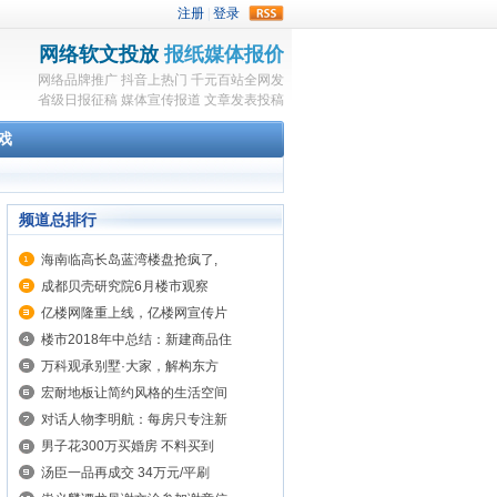
rss
网络软文投放
报纸媒体报价
网络品牌推广
抖音上热门
千元百站全网发
省级日报征稿
媒体宣传报道
文章发表投稿
戏
频道总排行
海南临高长岛蓝湾楼盘抢疯了,
成都贝壳研究院6月楼市观察
亿楼网隆重上线，亿楼网宣传片
楼市2018年中总结：新建商品住
万科观承别墅·大家，解构东方
宏耐地板让简约风格的生活空间
对话人物李明航：每房只专注新
男子花300万买婚房 不料买到
汤臣一品再成交 34万元/平刷