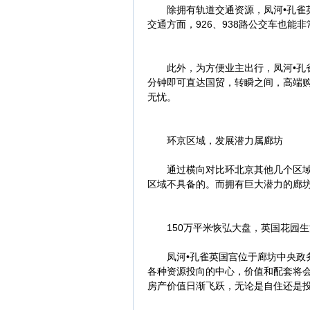
除拥有轨道交通资源，凤河•孔雀英
交通方面，926、938路公交车也能
此外，为方便业主出行，凤河•孔雀英
分钟即可直达国贸，转瞬之间，高端
无忧。
环京区域，发展潜力属廊坊
通过横向对比环北京其他几个区域，
区域不具备的。而拥有巨大潜力的廊
150万平米恢弘大盘，英国花园生
凤河•孔雀英国宫位于廊坊中央政务
各种资源投向的中心，价值和配套将
房产价值日渐飞跃，无论是自住还是