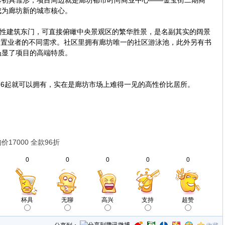
落初具雏形，项目周边就是廊坊都市时尚商业中心——金宝街二期商
成为廊坊新的城市核心。
性建筑东门，可直接俯瞰中央景观区的繁华胜景，是名副其实的阔景
满足置业者的不同需求。社区里拥有廊坊唯一的社区游泳池，此外另有书
凸显了项目的高端特质。
6起就可以拥有，实在是廊坊市场上难得一见的高性价比居所。
7000 全款96折
0
0
0
0
0
杯具
无聊
高兴
支持
超赞