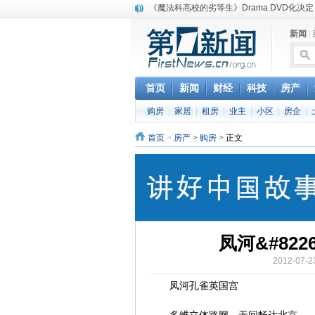
《魔法科高校的劣等生》Drama DVD化决定
电信运营商“血战”校园
新闻
|
消息称刘强东要求京东商城明年扭亏为盈
保健品也能吃出一身病? 康宝莱员工自揭多
煤价"跳水"电企利润"蹦高" 电煤联动亟待完善
苹果公司自建太阳能电厂为数据中心供电
首页
新闻
财经
科技
房产
吃饭、睡觉、黑人人？
购房
|
家居
|
租房
|
业主
|
小区
|
房企
|
网络电商和传统出版商的角逐：亚马逊停止接受H
英国小猫因长得像希特勒遭袭 被扔垃圾左眼
首页
>
房产
>
购房
> 正文
《中二病也想谈恋爱》女主角特报预告公开
凤河&#82
2012-07
凤河孔雀英国宫