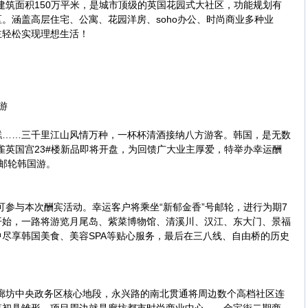
筑面积150万平米，是城市顶级的英国花园式大社区，功能规划有
。涵盖高层住宅、公寓、花园洋房、soho办公、时尚商业多种业
主轻松实现理想生活！
游
…三千里江山风情万种，一杯杯清酒接纳八方游客。韩国，是无数
雀英国宫23#楼新品即将开盘，为回馈广大业主厚爱，特举办幸运酬
邮轮韩国游。
参与本次酬宾活动。幸运客户将乘坐“新郁金香”号邮轮，进行为期7
开始，一路将游览月尾岛、紫菜博物馆、清溪川、汉江、东大门、景福
尽享韩国美食、美容SPA等贴心服务，最后在三八线、自由桥的历史
坊中央政务区核心地段，永兴路的南北贯通将周边数个高档社区连