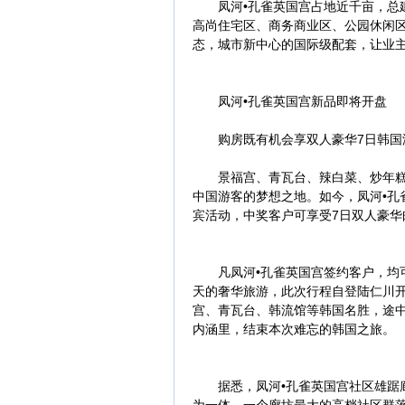
凤河•孔雀英国宫占地近千亩，总建
高尚住宅区、商务商业区、公园休闲区
态，城市新中心的国际级配套，让业
凤河•孔雀英国宫新品即将开盘
购房既有机会享双人豪华7日韩国
景福宫、青瓦台、辣白菜、炒年糕…
中国游客的梦想之地。如今，凤河•孔
宾活动，中奖客户可享受7日双人豪华
凡凤河•孔雀英国宫签约客户，均可
天的奢华旅游，此次行程自登陆仁川
宫、青瓦台、韩流馆等韩国名胜，途中
内涵里，结束本次难忘的韩国之旅。
据悉，凤河•孔雀英国宫社区雄踞廊