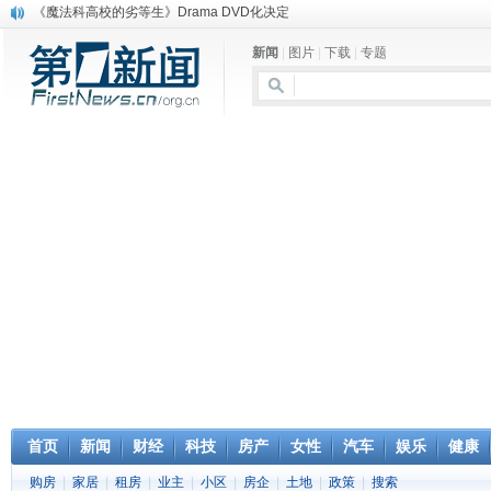
《魔法科高校的劣等生》Drama DVD化决定
电信运营商“血战”校园
新闻
|
图片
|
下载
|
专题
消息称刘强东要求京东商城明年扭亏为盈
保健品也能吃出一身病? 康宝莱员工自揭多项家丑
煤价"跳水"电企利润"蹦高" 电煤联动亟待完善
苹果公司自建太阳能电厂为数据中心供电
吃饭、睡觉、黑人人？
网络电商和传统出版商的角逐：亚马逊停止接受Hachette所有图书订单
英国小猫因长得像希特勒遭袭 被扔垃圾左眼致盲
《中二病也想谈恋爱》女主角特报预告公开
首页
新闻
财经
科技
房产
女性
汽车
娱乐
健康
购房
|
家居
|
租房
|
业主
|
小区
|
房企
|
土地
|
政策
|
搜索