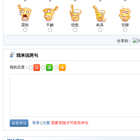
0
0
0
0
0
震惊
不解
愤怒
杯具
无聊
分享到：