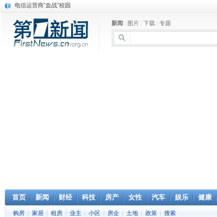
电信运营商“血战”校园
消息称刘强东要求京东商城明年扭亏为盈
新闻
|
图片
|
下载
|
专题
保健品也能吃出一身病? 康宝莱员工自揭多项家丑
煤价"跳水"电企利润"蹦高" 电煤联动亟待完善
苹果公司自建太阳能电厂为数据中心供电
吃饭、睡觉、黑人人？
网络电商和传统出版商的角逐：亚马逊停止接受Hachette所有图书订单
英国小猫因长得像希特勒遭袭 被扔垃圾左眼致盲
《中二病也想谈恋爱》女主角特报预告公开
《魔法科高校的劣等生》Drama DVD化决定
首页
新闻
财经
科技
房产
女性
汽车
娱乐
健康
购房
|
家居
|
租房
|
业主
|
小区
|
房企
|
土地
|
政策
|
搜索