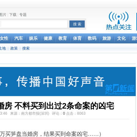
图片
|
下载
|
专题
项家丑
女性
汽车
娱乐
健康
教育
体育
数码
旅游
文化
游
土地
|
政策
|
搜索
achette所有图书订单
致盲
买婚房 不料买到出过2条命案的凶宅
10:33:46 来源：南方都市报(深圳) 评论：
0
点击：
8063
万买笋盘当婚房，结果买到命案凶宅……）