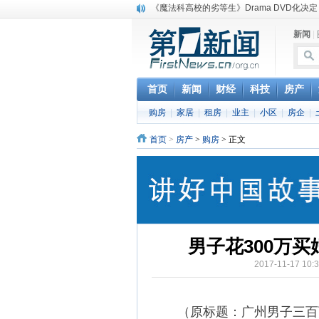
《魔法科高校的劣等生》Drama DVD化决定
电信运营商“血战”校园
新闻
|
消息称刘强东要求京东商城明年扭亏为盈
保健品也能吃出一身病? 康宝莱员工自揭多
煤价"跳水"电企利润"蹦高" 电煤联动亟待完善
苹果公司自建太阳能电厂为数据中心供电
首页
新闻
财经
科技
房产
吃饭、睡觉、黑人人？
购房
|
家居
|
租房
|
业主
|
小区
|
房企
|
网络电商和传统出版商的角逐：亚马逊停止接受H
英国小猫因长得像希特勒遭袭 被扔垃圾左眼
首页
>
房产
>
购房
> 正文
《中二病也想谈恋爱》女主角特报预告公开
男子花300万
2017-11-17 
（原标题：广州男子三百