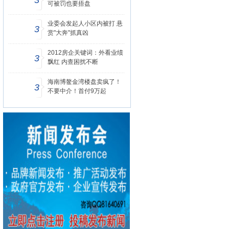
3
可被罚也要捂盘
业委会发起人小区内被打 悬
3
赏"大奔"抓真凶
2012房企关键词：外看业绩
3
飘红 内查困扰不断
海南博鳌金湾楼盘卖疯了！
3
不要中介！首付9万起