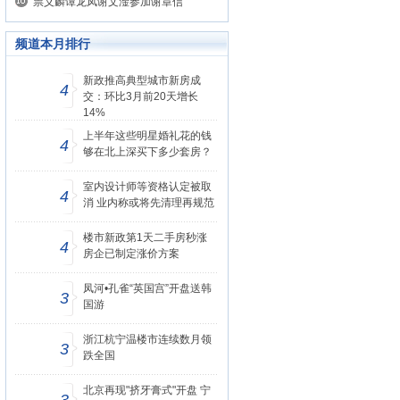
祟义麟谭龙凤谢文淦参加谢章信
频道本月排行
新政推高典型城市新房成
4
交：环比3月前20天增长
14%
上半年这些明星婚礼花的钱
4
够在北上深买下多少套房？
室内设计师等资格认定被取
4
消 业内称或将先清理再规范
楼市新政第1天二手房秒涨
4
房企已制定涨价方案
凤河•孔雀“英国宫”开盘送韩
3
国游
浙江杭宁温楼市连续数月领
3
跌全国
北京再现"挤牙膏式"开盘 宁