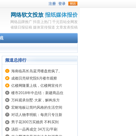
rss
网络软文投放
报纸媒体报价
网络品牌推广
抖音上热门
千元百站全网发
省级日报征稿
媒体宣传报道
文章发表投稿
戏
频道总排行
海南临高长岛蓝湾楼盘抢疯了,
成都贝壳研究院6月楼市观察
亿楼网隆重上线，亿楼网宣传片
楼市2018年中总结：新建商品住
万科观承别墅·大家，解构东方
宏耐地板让简约风格的生活空间
对话人物李明航：每房只专注新
男子花300万买婚房 不料买到
汤臣一品再成交 34万元/平刷