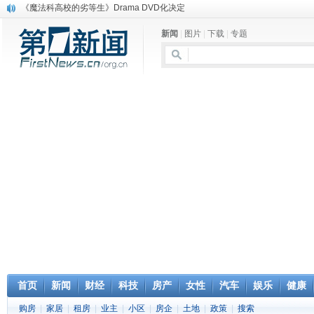
《魔法科高校的劣等生》Drama DVD化决定
电信运营商“血战”校园
新闻
|
图片
|
下载
|
专题
消息称刘强东要求京东商城明年扭亏为盈
保健品也能吃出一身病? 康宝莱员工自揭多项家丑
煤价"跳水"电企利润"蹦高" 电煤联动亟待完善
苹果公司自建太阳能电厂为数据中心供电
吃饭、睡觉、黑人人？
网络电商和传统出版商的角逐：亚马逊停止接受Hachette所有图书订单
英国小猫因长得像希特勒遭袭 被扔垃圾左眼致盲
《中二病也想谈恋爱》女主角特报预告公开
首页
新闻
财经
科技
房产
女性
汽车
娱乐
健康
购房
|
家居
|
租房
|
业主
|
小区
|
房企
|
土地
|
政策
|
搜索