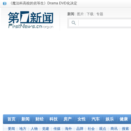
《魔法科高校的劣等生》Drama DVD化决定
电信运营商“血战”校园
新闻
|
图片
|
下载
|
专题
消息称刘强东要求京东商城明年扭亏为盈
保健品也能吃出一身病? 康宝莱员工自揭多项家丑
煤价"跳水"电企利润"蹦高" 电煤联动亟待完善
苹果公司自建太阳能电厂为数据中心供电
吃饭、睡觉、黑人人？
网络电商和传统出版商的角逐：亚马逊停止接受Hachette所有图书订单
英国小猫因长得像希特勒遭袭 被扔垃圾左眼致盲
《中二病也想谈恋爱》女主角特报预告公开
首页
新闻
财经
科技
房产
女性
汽车
娱乐
健康
要闻
|
地方
|
人物
|
党建
|
传媒
|
海外
|
品牌
|
社会
|
观点
|
商讯
|
搜索