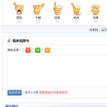
震惊
不解
愤怒
杯具
无聊
分享到：
评论排行