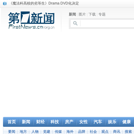
《魔法科高校的劣等生》Drama DVD化决定
电信运营商“血战”校园
新闻
|
图片
|
下载
|
专题
消息称刘强东要求京东商城明年扭亏为盈
保健品也能吃出一身病? 康宝莱员工自揭多项家丑
煤价"跳水"电企利润"蹦高" 电煤联动亟待完善
苹果公司自建太阳能电厂为数据中心供电
吃饭、睡觉、黑人人？
网络电商和传统出版商的角逐：亚马逊停止接受Hachette所有图书订单
英国小猫因长得像希特勒遭袭 被扔垃圾左眼致盲
《中二病也想谈恋爱》女主角特报预告公开
首页
新闻
财经
科技
房产
女性
汽车
娱乐
健康
要闻
|
地方
|
人物
|
党建
|
传媒
|
海外
|
品牌
|
社会
|
观点
|
商讯
|
搜索