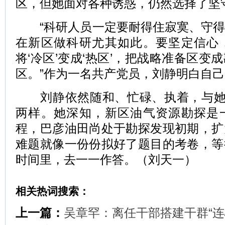
区，但她面对各种诱惑，仍然选择了坚
“科研人员一定要耐得住寂寞、守得
在新区做科研尤其如此。要坚定信心
将‘冷区’变成‘热区’，把战略准备区变
区。”作为一名共产党员，刘静明白自
刘静依然随和、忙碌、执着，与她在
两样。她深知，新区油气资源勘探是
程，巴彦油田尚处于勘探发现初期，扩
难题就像一份份拟好了题目的考卷，等
时间里，去一一作答。（刘天一）
相关热词搜索：
上一篇：
吴章罕：离任干部搭建干群“连