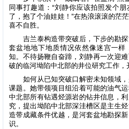
同事打趣道：“刘静你应该拍照发个朋
了，抱了个油娃娃！”在热浪滚滚的茫
喜不自胜。
吉兰泰构造带突破后，下步的勘探
套盆地地下地质情况依然像迷宫一样
知。不待扬鞭自奋蹄，刘静再一次迎难
破的临河坳陷中北部的井位研究工作，
如何从已知突破口解密未知领域，
课题。她带领项目组沿着可能的油气运
中北部所有钻遇烃源岩的钻井信息，利
究，提出坳陷中北部深洼槽区是主生烃
造带成藏条件优越，是河套盆地勘探新
识。