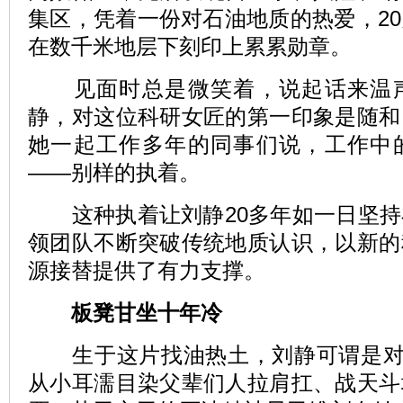
集区，凭着一份对石油地质的热爱，2
在数千米地层下刻印上累累勋章。
见面时总是微笑着，说起话来温声
静，对这位科研女匠的第一印象是随和
她一起工作多年的同事们说，工作中
——别样的执着。
这种执着让刘静20多年如一日坚持
领团队不断突破传统地质认识，以新的
源接替提供了有力支撑。
板凳甘坐十年冷
生于这片找油热土，刘静可谓是对这
从小耳濡目染父辈们人拉肩扛、战天斗