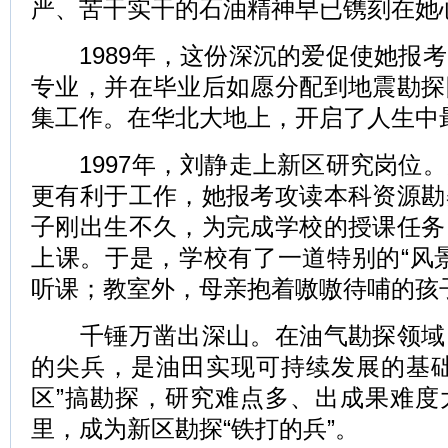
严、苦干实干的石油精神早已镌刻在她
1989年，这份深沉的爱促使她报考
专业，并在毕业后如愿分配到地震勘探
集工作。在华北大地上，开启了人生中
1997年，刘静走上新区研究岗位。
更有利于工作，她报考攻读本科资源勘
子刚出生不久，为完成学校的授课任务
上课。于是，学校有了一道特别的“风
听课；教室外，母亲抱着嗷嗷待哺的孩
千锤万凿出深山。在油气勘探领域
的尖兵，是油田实现可持续发展的基础
区”搞勘探，研究难点多、出成果难度
里，成为新区勘探“铁打的兵”。