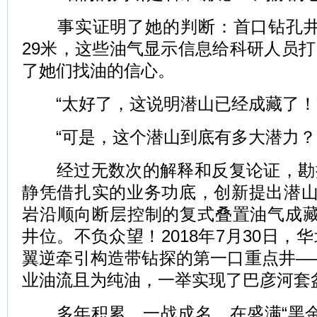
事实证明了她的判断：首口钻孔井H
29米，这些油气显示信息给科研人员
了她们找油的信心。
“太好了，这说明潜山已经成藏了！
“可是，这个潜山到底有多大潜力？
经过无数次的解释和反复论证，勘
静凭借扎实的业务功底，创新提出潜山
岩沿顺向断层控制的复式叠置油气成藏
井位。不负众望！2018年7月30日，
翼逆牵引构造带钻探的第一口重点井—
业油流且为纯油，一举实现了巴彦河套
多年积累，一战成名。在盛满“黑金”