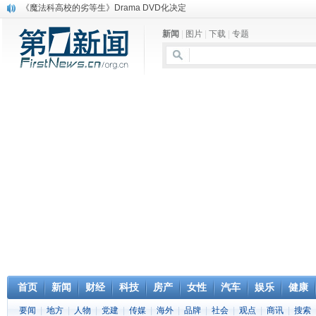
《魔法科高校的劣等生》Drama DVD化决定
电信运营商“血战”校园
新闻
|
图片
|
下载
|
专题
消息称刘强东要求京东商城明年扭亏为盈
保健品也能吃出一身病? 康宝莱员工自揭多项家丑
煤价"跳水"电企利润"蹦高" 电煤联动亟待完善
苹果公司自建太阳能电厂为数据中心供电
吃饭、睡觉、黑人人？
网络电商和传统出版商的角逐：亚马逊停止接受Hachette所有图书订单
英国小猫因长得像希特勒遭袭 被扔垃圾左眼致盲
《中二病也想谈恋爱》女主角特报预告公开
首页
新闻
财经
科技
房产
女性
汽车
娱乐
健康
要闻
|
地方
|
人物
|
党建
|
传媒
|
海外
|
品牌
|
社会
|
观点
|
商讯
|
搜索