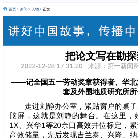
首页
>
新闻
>
人物
> 正文
把论文写在勘探
2022-12-28 17:31:20 来源：第一新
——记全国五一劳动奖章获得者、华北
套及外围地质研究所所
走进刘静办公室，紧贴窗户的桌子
脑屏，这就是刘静的舞台。在这里，
1X、兴华1等20余口高效井位标定，
高效储量，先后发现吉兰泰、兴隆、纳