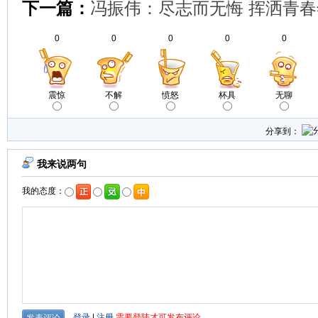
下一篇：
冯振伟：尽志而无悔 挥洒青
0
0
0
0
0
震惊
不解
愤怒
杯具
无聊
分享到：