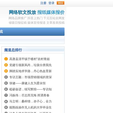
rss
网络软文投放
报纸媒体报价
网络品牌推广
抖音上热门
千元百站全网发
省级日报征稿
媒体宣传报道
文章发表投稿
戏
频道总排行
高唐县清平镇于楼村“农村青姐
党建引领新风尚，垃圾分类我先
脚踏实地求学路，丹心热血育新
专访王颖：市场营销领域的资深
张健——康健人生为爱永恒
砥砺奋进，续写辉煌——专访知
冯振伟：尽志而无悔 挥洒青春
马立明：桑梓情，赤子心，全力
能熟练操作无人机的大学毕业生