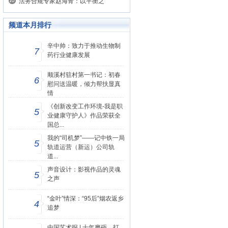
法务合规专家赵海青：以平衡之
频道本月排行
辛中帅：致力于推动生物制
7
药行业健康发展
顺溪村驻村第一书记：初春
6
慰问送温暖，倾力帮扶显真
情
《创新改变工作环境-我是职
5
业健康守护人》作品荣获全
国总...
我的“司机梦”——记中铁一局
5
轨道运营（新运）公司轨
道...
声音设计：影视作品的灵魂
5
之声
“金叶”情深：“95后”烟农返乡
4
追梦
中国艺术报 | 十年磨砺，打