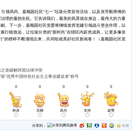
领风尚。嘉顺园社区“七一”垃圾分类宣传活动，以及张芳毅师傅的
层治理的蓬勃生机。它告诉我们，最美的风景就在身边，最伟大的力量
奉献。下一步，嘉顺园社区党委将继续发挥党建引领战斗堡垒作用，以
发展行稳致远，让垃圾分类的“新时尚”在辖区内蔚然成风，让更多像张
行”的榜样不断涌现出来，共同绘就美好社区新画卷！（嘉顺园社区党
衡之道破解跨国法律冲突
获“优秀中国特色社会主义事业建设者”称号
0
0
0
0
0
杯具
无聊
高兴
支持
超赞
分享到：
收藏