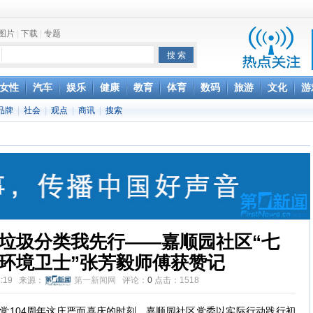
图片
|
下载
|
专题
项家丑
女性
汽车
娱乐
健康
教育
体育
数码
旅游
文化
游
品牌
|
社会
|
观点
|
商讯
|
搜索
achette所有图书订单
致盲
垃圾分类我先行——嘉顺园社区“七
“环境卫士”张芳毅师傅获赞记
:32:19 来源：
第一新闻网
评论：
0
点击：
1518
党104周年这庄严而喜庆的时刻，嘉顺园社区党委以实际行动践行初