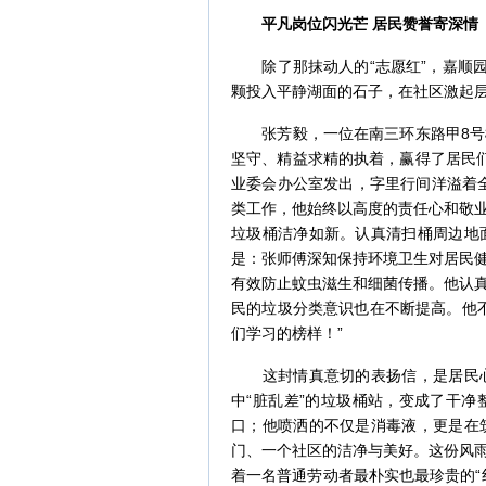
平凡岗位闪光芒 居民赞誉寄深情
除了那抹动人的“志愿红”，嘉顺园
颗投入平静湖面的石子，在社区激起
张芳毅，一位在南三环东路甲8号楼
坚守、精益求精的执着，赢得了居民
业委会办公室发出，字里行间洋溢着
类工作，他始终以高度的责任心和敬
垃圾桶洁净如新。认真清扫桶周边地
是：张师傅深知保持环境卫生对居民
有效防止蚊虫滋生和细菌传播。他认
民的垃圾分类意识也在不断提高。他不
们学习的榜样！”
这封情真意切的表扬信，是居民心
中“脏乱差”的垃圾桶站，变成了干
口；他喷洒的不仅是消毒液，更是在
门、一个社区的洁净与美好。这份风
着一名普通劳动者最朴实也最珍贵的“