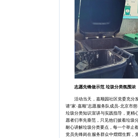
志愿先锋做示范 垃圾分类氛围浓
活动当天，嘉顺园社区党委充分发挥
请“家·嘉顺”志愿服务队成员-北京
垃圾分类知识宣讲与实践指导，更精心
愿者们率先垂范，只见他们披着垃圾
耐心讲解垃圾分类要点，每一个举止
党员先锋岗在服务群众中熠熠生辉，党