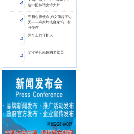
4
造中国神话史诗大片
守初心担使命 妇女顶起半边
4
天——麻家坞镇麻家坞二村
张俊连
列车上的守护人
4
坚守平凡岗位的老党员
4