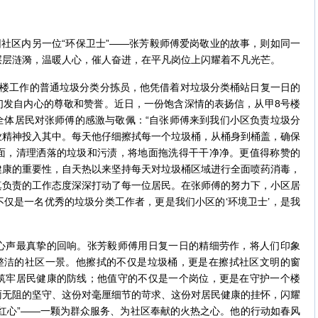
社区内另一位“环保卫士”——张芳毅师傅爱岗敬业的故事，则如同一
层层涟漪，温暖人心，催人奋进，在平凡岗位上闪耀着不凡光芒。
工作的普通垃圾分类分拣员，他凭借着对垃圾分类桶站日复一日的
们发自内心的尊敬和赞誉。近日，一份饱含深情的表扬信，从甲8号楼
全体居民对张师傅的感激与敬佩：“自张师傅来到我们小区负责垃圾分
业精神投入其中。每天他仔细擦拭每一个垃圾桶，从桶身到桶盖，确保
面，清理洒落的垃圾和污渍，将地面拖洗得干干净净。更值得称赞的
健康的重要性，自天热以来坚持每天对垃圾桶区域进行全面喷药消毒，
真负责的工作态度深深打动了每一位居民。在张师傅的努力下，小区居
仅是一名优秀的垃圾分类工作者，更是我们小区的‘环境卫士’，是我
声最真挚的回响。张芳毅师傅用日复一日的精细劳作，将人们印象
净整洁的社区一景。他擦拭的不仅是垃圾桶，更是在擦拭社区文明的窗
筑牢居民健康的防线；他值守的不仅是一个岗位，更是在守护一个楼
雨无阻的坚守、这份对毫厘细节的苛求、这份对居民健康的挂怀，闪耀
红心”——一颗为群众服务、为社区奉献的火热之心。他的行动如春风