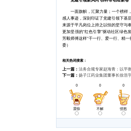
党建引领新风尚 榜样带动绘新卷
一面旗帜，汇聚力量；一个榜样，引
感人事迹，深刻印证了党建引领下基
来源于平凡岗位上持之以恒的坚守与
更加坚强的“红色引擎”驱动社区绿色
芳毅师傅这样“干一行、爱一行、精一
委）
相关热词搜索：
上一篇：
法务合规专家赵海青：以平
下一篇：
扬子江药业集团董事长徐浩宇
0
0
0
震惊
不解
愤怒