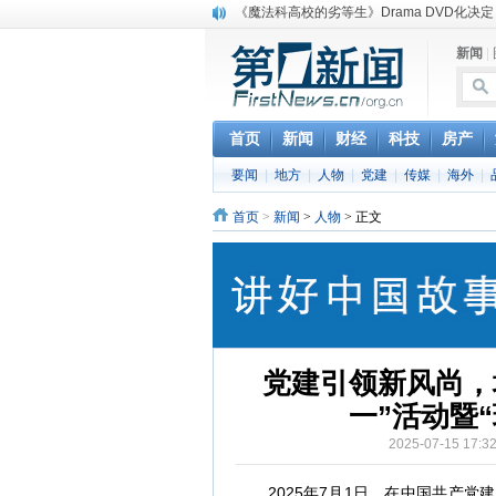
《魔法科高校的劣等生》Drama DVD化决定
电信运营商“血战”校园
新闻
|
消息称刘强东要求京东商城明年扭亏为盈
保健品也能吃出一身病? 康宝莱员工自揭多
煤价"跳水"电企利润"蹦高" 电煤联动亟待完善
苹果公司自建太阳能电厂为数据中心供电
首页
新闻
财经
科技
房产
吃饭、睡觉、黑人人？
要闻
|
地方
|
人物
|
党建
|
传媒
|
海外
|
网络电商和传统出版商的角逐：亚马逊停止接受H
英国小猫因长得像希特勒遭袭 被扔垃圾左眼
首页
>
新闻
>
人物
> 正文
《中二病也想谈恋爱》女主角特报预告公开
党建引领新风尚，
一”活动暨
2025-07-15 17
2025年7月1日，在中国共产党建