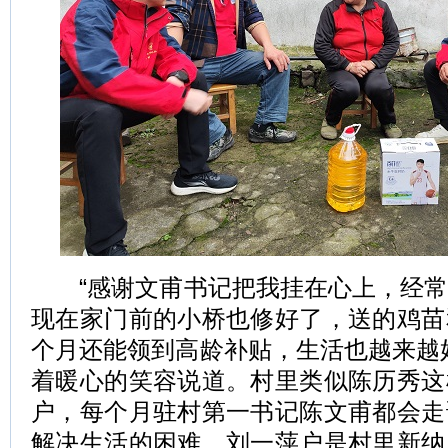
“感谢文甫书记把我挂在心上，经常
现在家门前的小桥也修好了，送的鸡苗
个月还能领到高龄补贴，生活也越来越
着暖心的笑容说道。村里类似陈历秀这
户，每个月驻村第一书记陈文甫都会走
解决生活的困难。刘一萍户是村里新纳