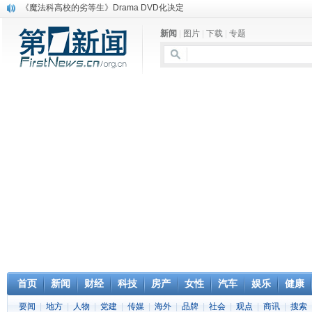
《魔法科高校的劣等生》Drama DVD化决定
电信运营商“血战”校园
新闻
|
图片
|
下载
|
专题
消息称刘强东要求京东商城明年扭亏为盈
保健品也能吃出一身病? 康宝莱员工自揭多项家丑
煤价"跳水"电企利润"蹦高" 电煤联动亟待完善
苹果公司自建太阳能电厂为数据中心供电
吃饭、睡觉、黑人人？
网络电商和传统出版商的角逐：亚马逊停止接受Hachette所有图书订单
英国小猫因长得像希特勒遭袭 被扔垃圾左眼致盲
《中二病也想谈恋爱》女主角特报预告公开
首页
新闻
财经
科技
房产
女性
汽车
娱乐
健康
要闻
|
地方
|
人物
|
党建
|
传媒
|
海外
|
品牌
|
社会
|
观点
|
商讯
|
搜索