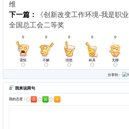
维
下一篇：
《创新改变工作环境-我是职
全国总工会二等奖
0
0
0
0
0
震惊
不解
愤怒
杯具
无聊
分享到：