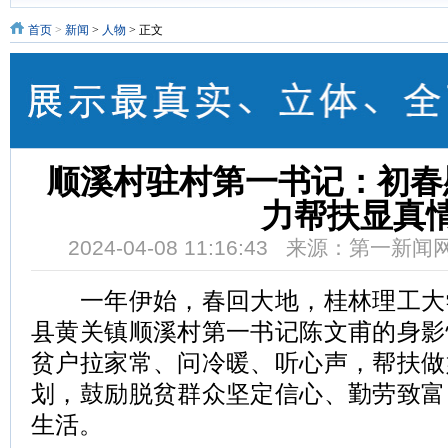
首页
>
新闻
>
人物
> 正文
顺溪村驻村第一书记：初春
力帮扶显真
2024-04-08 11:16:43 来源：第一新
一年伊始，春回大地，桂林理工大
县黄关镇顺溪村第一书记陈文甫的身影
贫户拉家常、问冷暖、听心声，帮扶做
划，鼓励脱贫群众坚定信心、勤劳致富
生活。