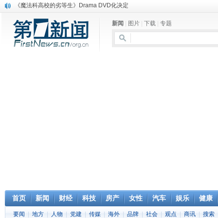
《魔法科高校的劣等生》Drama DVD化决定
电信运营商“血战”校园
新闻
|
图片
|
下载
|
专题
消息称刘强东要求京东商城明年扭亏为盈
保健品也能吃出一身病? 康宝莱员工自揭多项家丑
煤价"跳水"电企利润"蹦高" 电煤联动亟待完善
苹果公司自建太阳能电厂为数据中心供电
吃饭、睡觉、黑人人？
网络电商和传统出版商的角逐：亚马逊停止接受Hachette所有图书订单
英国小猫因长得像希特勒遭袭 被扔垃圾左眼致盲
《中二病也想谈恋爱》女主角特报预告公开
首页
新闻
财经
科技
房产
女性
汽车
娱乐
健康
要闻
|
地方
|
人物
|
党建
|
传媒
|
海外
|
品牌
|
社会
|
观点
|
商讯
|
搜索