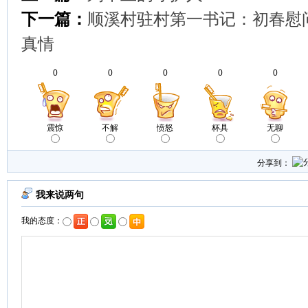
下一篇：
顺溪村驻村第一书记：初春慰
真情
0
0
0
0
0
震惊
不解
愤怒
杯具
无聊
分享到：