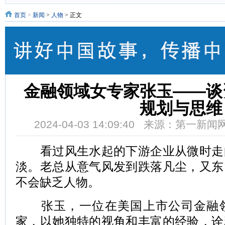
首页
>
新闻
>
人物
> 正文
金融领域女专家张玉——谈
规划与思维
2024-04-03 14:09:40 来源：第一新
看过风生水起的下游企业从微时走
淡。老总从意气风发到跌落凡尘，又东
不会缺乏人物。
张玉，一位在美国上市公司金融领
家，以她独特的视角和丰富的经验，诠