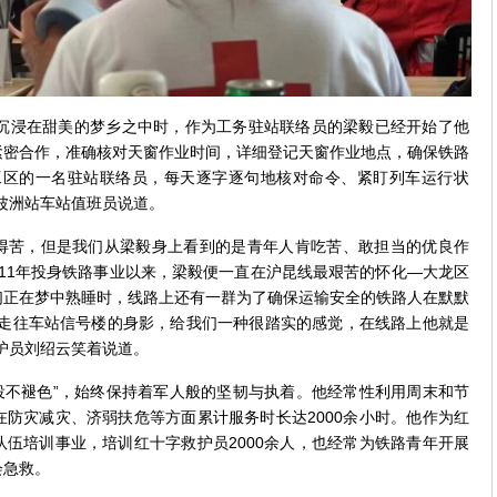
浸在甜美的梦乡之中时，作为工务驻站联络员的梁毅已经开始了他
紧密合作，准确核对天窗作业时间，详细登记天窗作业地点，确保铁路
工区的一名驻站联络员，每天逐字逐句地核对命令、紧盯列车运行状
波洲站车站值班员说道。
不得苦，但是我们从梁毅身上看到的是青年人肯吃苦、敢担当的优良作
011年投身铁路事业以来，梁毅便一直在沪昆线最艰苦的怀化—大龙区
们正在梦中熟睡时，线路上还有一群为了确保运输安全的铁路人在默默
区走往车站信号楼的身影，给我们一种很踏实的感觉，在线路上他就是
护员刘绍云笑着说道。
役不褪色”，始终保持着军人般的坚韧与执着。他经常性利用周末和节
防灾减灾、济弱扶危等方面累计服务时长达2000余小时。他作为红
伍培训事业，培训红十字救护员2000余人，也经常为铁路青年开展
会急救。