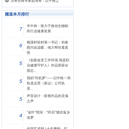
法务合规专家赵海青：以平衡之
频道本月排行
辛中帅：致力于推动生物制
7
药行业健康发展
顺溪村驻村第一书记：初春
6
慰问送温暖，倾力帮扶显真
情
《创新改变工作环境-我是职
5
业健康守护人》作品荣获全
国总...
我的“司机梦”——记中铁一局
5
轨道运营（新运）公司轨
道...
声音设计：影视作品的灵魂
5
之声
“金叶”情深：“95后”烟农返乡
4
追梦
中国艺术报 | 十年磨砺，打