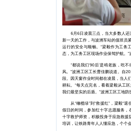
6月6日凌晨三点，当大多数人还沉
新一天的工作，与波洲车站的值班员
运行的安全与顺畅。“梁毅作为工务
态，为工务工区现场作业保驾护航。”
“都说我们‘90后’是啃老族，吃
风。”波洲工区工长曹佳鹏说道。自2
段。因天窗作业时间都在凌晨，当人
耕耘。“每天点完名，看着梁毅从工
我们最坚实的后盾。”波洲工区工地防
从“橄榄绿”到“救援红”，梁毅“退
假日的时间，参加红十字志愿服务，在
十字救护师资，积极投身于应急救援队
培训，让铁路青年人人懂应急，个个