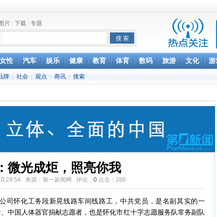
图片
|
下载
|
专题
项家丑
女性
汽车
娱乐
健康
教育
体育
数码
旅游
文化
游
品牌
|
社会
|
观点
|
商讯
|
搜索
achette所有图书订单
致盲
：微光成炬，照亮你我
26 10:24:54 来源：第一新闻网 评论：
0
点击：
286
司怀化工务段新晃线路车间线路工，中共党员，是名副其实的一
得者、中国人体器官捐献志愿者，也是怀化市红十字志愿服务队常务副队