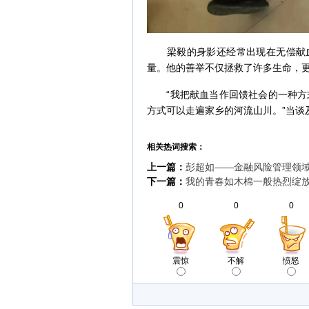
梁毅的身影还经常出现在无偿献血的队
量。他的善举不仅拯救了许多生命，
“我把献血当作回馈社会的一种方式
方式可以走遍家乡的河流山川。”当谈
相关热词搜索：
上一篇：
彭超如——金融风险管理领
下一篇：
我的青春如木棉一般热烈绽
0
0
0
震惊
不解
愤怒