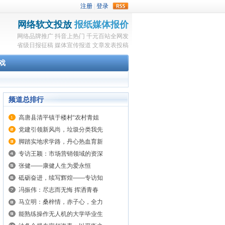
rss
网络软文投放
报纸媒体报价
网络品牌推广
抖音上热门
千元百站全网发
省级日报征稿
媒体宣传报道
文章发表投稿
戏
频道总排行
高唐县清平镇于楼村“农村青姐
党建引领新风尚，垃圾分类我先
脚踏实地求学路，丹心热血育新
专访王颖：市场营销领域的资深
张健——康健人生为爱永恒
砥砺奋进，续写辉煌——专访知
冯振伟：尽志而无悔 挥洒青春
马立明：桑梓情，赤子心，全力
能熟练操作无人机的大学毕业生