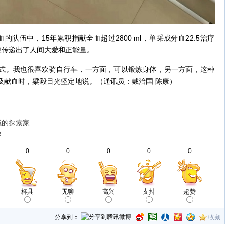
伍中，15年累积捐献全血超过2800 ml，单采成分血22.5治疗
更传递出了人间大爱和正能量。
。我也很喜欢骑自行车，一方面，可以锻炼身体，另一方面，这种
及献血时，梁毅目光坚定地说。（通讯员：戴治国 陈康）
域的探索家
放
0
0
0
0
0
杯具
无聊
高兴
支持
超赞
分享到：
收藏