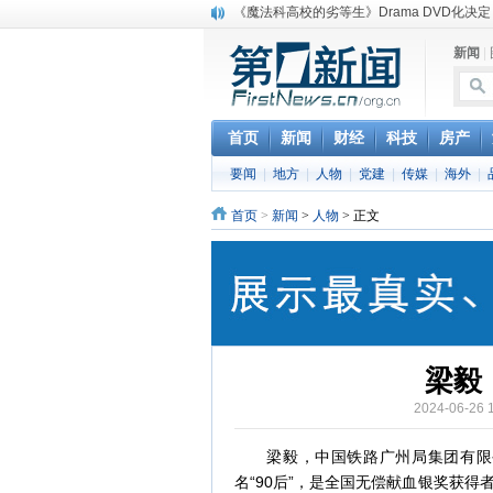
《魔法科高校的劣等生》Drama DVD化决定
电信运营商“血战”校园
新闻
|
消息称刘强东要求京东商城明年扭亏为盈
保健品也能吃出一身病? 康宝莱员工自揭多
煤价"跳水"电企利润"蹦高" 电煤联动亟待完善
苹果公司自建太阳能电厂为数据中心供电
首页
新闻
财经
科技
房产
吃饭、睡觉、黑人人？
要闻
|
地方
|
人物
|
党建
|
传媒
|
海外
|
网络电商和传统出版商的角逐：亚马逊停止接受H
英国小猫因长得像希特勒遭袭 被扔垃圾左眼
首页
>
新闻
>
人物
> 正文
《中二病也想谈恋爱》女主角特报预告公开
梁毅
2024-06-
梁毅，中国铁路广州局集团有限公
名“90后”，是全国无偿献血银奖获