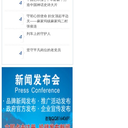
4
造中国神话史诗大片
守初心担使命 妇女顶起半边
4
天——麻家坞镇麻家坞二村
张俊连
列车上的守护人
4
坚守平凡岗位的老党员
4