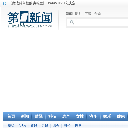
电信运营商“血战”校园
消息称刘强东要求京东商城明年扭亏为盈
新闻
|
图片
|
下载
|
专题
保健品也能吃出一身病? 康宝莱员工自揭多项家丑
煤价"跳水"电企利润"蹦高" 电煤联动亟待完善
苹果公司自建太阳能电厂为数据中心供电
吃饭、睡觉、黑人人？
网络电商和传统出版商的角逐：亚马逊停止接受Hachette所有图书订单
英国小猫因长得像希特勒遭袭 被扔垃圾左眼致盲
《中二病也想谈恋爱》女主角特报预告公开
《魔法科高校的劣等生》Drama DVD化决定
首页
新闻
财经
科技
房产
女性
汽车
娱乐
健康
奥运
|
NBA
|
篮球
|
足球
|
综合
|
田径
|
搜索