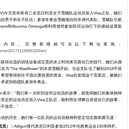
NYSE:V)今天宣布将有三名尼日利亚女子雪橇队运动员加入Visa之队，她们
包括男子和女子队伍）参加冬奥会雪橇项目的非洲代表队。雪橇队引航
Onwumere和Akuoma Omeoga将利用曾经参加田径运动打下的基础追逐新
体内容。完整新闻稿可在以下网址查阅：
home/20171115005320/en/
力获得合适的训练设备或宝贵的冰上时间来完善自己的技巧，她们从德
The Maeflower”的木质雪橇开始。当这支队伍了解到2018平昌
希望筹得前往平昌比赛急需的资金。Visa在发现这个页面后，被她们
，承诺协助团队参加冬奥会。
Curtin表示：“我们第一次听到这些运动员的故事，就觉得她们的集体精神
位坚定的运动员在加入Visa之队后，能利用全球舞台讲述自己的故事，
不放弃。”
运动的历史，她们每一位队员的运动员精神和坚定信念都表露无遗：
航员）：
Adigun曾代表尼日利亚参加2012年伦敦奥运会100米跨栏。