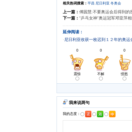
相关热词搜索：
平昌
尼日利亚
冬奥会
上一篇：
傅园慧:不要奥运会后得到的
下一篇：
“乒乓女神”奥运冠军邓亚萍
延伸阅读：
·
尼日利亚收获一枚迟到１２年的奥运
0
0
0
震惊
不解
愤怒