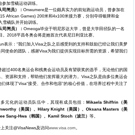
开始参加雪橇运动训练。
队司闸员）：
Onwumere是一位颇具实力的前短跑运动员，曾参加在
 African Games) 200米和4x100米接力赛，分别夺得银牌和金
un招入雪橇队并开始训练。
队司闸员）：
Omeoga毕业于明尼苏达大学，曾是大学田径队的一名
项目。2018平昌冬奥会将是她首次代表尼日利亚比赛。
igun表示：“我们加入Visa之队之后感受到的支持和鼓励已经让我们美梦
同使命的团队，感谢Visa为我们提供实现目标所需的资源，希望我们
经支持超过400名奥运会和残奥会运动员及有望获奖的选手，无论他们的国
具、资源和支持，帮助他们发挥最大的潜力。Visa之队是由多位奥运会
们体现了Visa“接受、合作和包容”的核心价值，在培养过程中关注了
之队多元化的运动员队伍中，其现有成员包括：
Mikaela Shiffrin
（美
nworthy
（美国）、
Hilary Knight
（美国）、
Oksana Masters
（美
ee Sang-Hwa
（韩国）、
Kamil Stoch
（波兰）
等。
r上关注@VisaNews及访问
www.visa.com
。