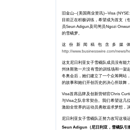
旧金山--(美国商业资讯)--Visa (
目前正在积极训练，希望成为首支（
员Seun Adigun及司闸员Ngozi 
的雪橇梦。
这份新闻稿包含多媒
http://www.businesswire.com/news/
这支尼日利亚女子雪橇队成员没有能
州休斯敦一片没有雪的训练场和一架起名为“
冬奥会后，她们建立了一个众筹网站，
的故事和她们开创历史的决心所鼓舞
Visa首席品牌及创新营销官Chris 
与Visa之队非常契合。我们希望这几
激励全世界的运动员勇敢追求梦想，决
尼日利亚女子雪橇队正努力改写这项
Seun Adigun
（尼日利亚，雪橇队引