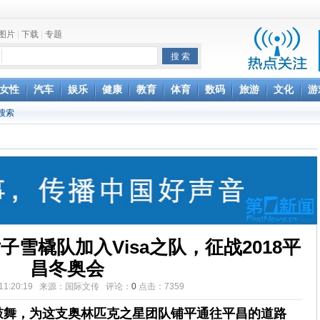
图片
|
下载
|
专题
项家丑
女性
汽车
娱乐
健康
教育
体育
数码
旅游
文化
游
achette所有图书订单
搜索
致盲
子雪橇队加入Visa之队，征战2018平
昌冬奥会
21 11:20:19 来源：国际文传 评论：
0
点击：
7359
所鼓舞，为这支奥林匹克之星团队铺平通往平昌的道路