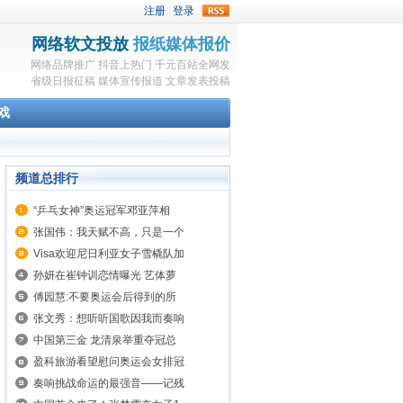
rss
网络软文投放
报纸媒体报价
网络品牌推广
抖音上热门
千元百站全网发
省级日报征稿
媒体宣传报道
文章发表投稿
戏
频道总排行
“乒乓女神”奥运冠军邓亚萍相
张国伟：我天赋不高，只是一个
Visa欢迎尼日利亚女子雪橇队加
孙妍在崔钟训恋情曝光 艺体萝
傅园慧:不要奥运会后得到的所
张文秀：想听听国歌因我而奏响
中国第三金 龙清泉举重夺冠总
盈科旅游看望慰问奥运会女排冠
奏响挑战命运的最强音——记残