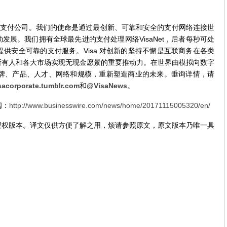
全球领先的数字支付公司。我们的使命是通过最创新、可靠和安全的支付网络连接世
发展。我们拥有全球最先进的支付处理网络VisaNet，后者每秒可处
地提供安全可靠的支付服务。Visa 对创新的坚持不懈是互联商务在各类
所有人和各大市场实现无现金愿景的重要推动力。在世界由模拟向数字
的品牌、产品、人才、网络和规模，重新塑造商业的未来。垂询详情，请
sacorporate.tumblr.com
和
@VisaNews
。
阅：
http://www.businesswire.com/news/home/20171115005320/en/
授权版本。译文仅供方便了解之用，烦请参照原文，原文版本乃唯一具