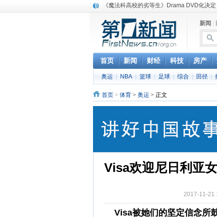
电信运营商“血战”校园
消息称刘强东要求京东商城明年扭亏为盈
新闻
|
保健品也能吃出一身病? 康宝莱员工自揭多
煤价"跳水"电企利润"蹦高" 电煤联动亟待完善
苹果公司自建太阳能电厂为数据中心供电
吃饭、睡觉、黑人人？
首页
新闻
财经
科技
房产
网络电商和传统出版商的角逐：亚马逊停止接受H
奥运
|
NBA
|
篮球
|
足球
|
综合
|
田径
|
英国小猫因长得像希特勒遭袭 被扔垃圾左眼
《中二病也想谈恋爱》女主角特报预告公开
首页
>
体育
>
奥运
> 正文
《魔法科高校的劣等生》Drama DVD化决定
Visa欢迎尼日利亚女
2017-11-
Visa被她们的坚定信念