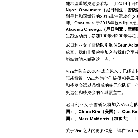
她希望重返奥运会赛场，于2014年
Ngozi Onwumere
（尼日利亚，雪橇
刚果共和国举行的2015非洲运动会(2015
牌。Onwumere于2016年被Adig
Akuoma Omeoga
（尼日利亚，雪橇
短跑运动员，参加100米和200米等
尼日利亚女子雪橇队引航员Seun Ad
成真。我们非常荣幸加入与我们分享共
能鼓舞他人做到这一点。”
Visa之队自2000年成立以来，已
籍或背景，Visa均为他们提供相关工
和残奥会运动员组成的多元化队伍，他
奥运会和残奥会的全球覆盖性。
尼日利亚女子雪橇队将加入Visa
国）、
Chloe Kim
（美国）、
Gus Ke
国）、
Mark McMorris
（加拿大）、
L
关于Visa之队的更多信息，请在Twitte