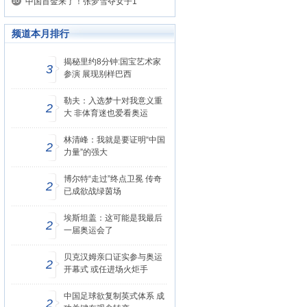
中国首金来了！张梦雪夺女子1
频道本月排行
揭秘里约8分钟:国宝艺术家
3
参演 展现别样巴西
勒夫：入选梦十对我意义重
2
大 非体育迷也爱看奥运
林清峰：我就是要证明“中国
2
力量”的强大
博尔特“走过”终点卫冕 传奇
2
已成欲战绿茵场
埃斯坦盖：这可能是我最后
2
一届奥运会了
贝克汉姆亲口证实参与奥运
2
开幕式 或任进场火炬手
中国足球欲复制英式体系 成
2