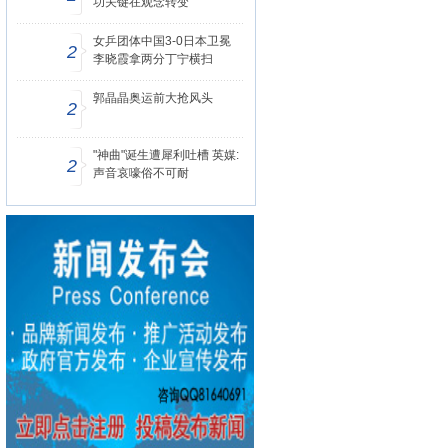
功关键在观念转变
女乒团体中国3-0日本卫冕
2
李晓霞拿两分丁宁横扫
郭晶晶奥运前大抢风头
2
"神曲"诞生遭犀利吐槽 英媒:
2
声音哀嚎俗不可耐