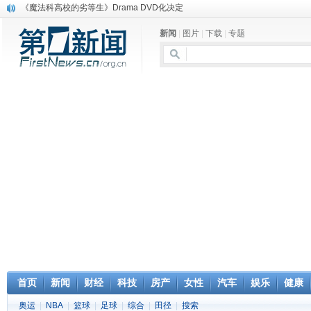
电信运营商“血战”校园
消息称刘强东要求京东商城明年扭亏为盈
新闻
|
图片
|
下载
|
专题
保健品也能吃出一身病? 康宝莱员工自揭多项家丑
煤价"跳水"电企利润"蹦高" 电煤联动亟待完善
苹果公司自建太阳能电厂为数据中心供电
吃饭、睡觉、黑人人？
网络电商和传统出版商的角逐：亚马逊停止接受Hachette所有图书订单
英国小猫因长得像希特勒遭袭 被扔垃圾左眼致盲
《中二病也想谈恋爱》女主角特报预告公开
《魔法科高校的劣等生》Drama DVD化决定
首页
新闻
财经
科技
房产
女性
汽车
娱乐
健康
奥运
|
NBA
|
篮球
|
足球
|
综合
|
田径
|
搜索