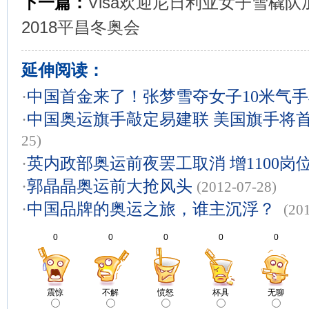
下一篇：
Visa欢迎尼日利亚女子雪橇队
2018平昌冬奥会
延伸阅读：
·
中国首金来了！张梦雪夺女子10米气
·
中国奥运旗手敲定易建联 美国旗手将
25)
·
英内政部奥运前夜罢工取消 增1100岗
·
郭晶晶奥运前大抢风头
(2012-07-28)
·
中国品牌的奥运之旅，谁主沉浮？
(20
0
0
0
0
0
震惊
不解
愤怒
杯具
无聊