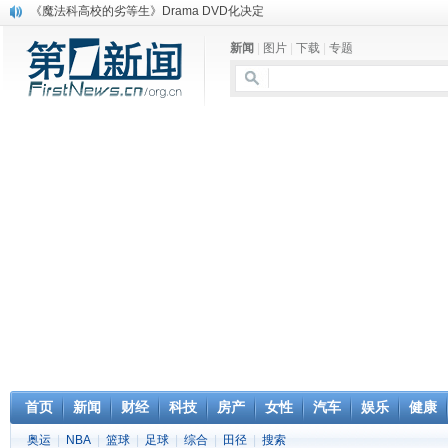
《魔法科高校的劣等生》Drama DVD化决定
电信运营商“血战”校园
新闻
|
图片
|
下载
|
专题
消息称刘强东要求京东商城明年扭亏为盈
保健品也能吃出一身病? 康宝莱员工自揭多项家丑
煤价"跳水"电企利润"蹦高" 电煤联动亟待完善
苹果公司自建太阳能电厂为数据中心供电
吃饭、睡觉、黑人人？
网络电商和传统出版商的角逐：亚马逊停止接受Hachette所有图书订单
英国小猫因长得像希特勒遭袭 被扔垃圾左眼致盲
《中二病也想谈恋爱》女主角特报预告公开
首页
新闻
财经
科技
房产
女性
汽车
娱乐
健康
奥运
|
NBA
|
篮球
|
足球
|
综合
|
田径
|
搜索