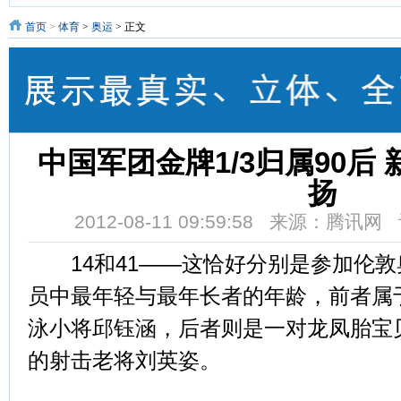
首页
>
体育
>
奥运
> 正文
中国军团金牌1/3归属90后
扬
2012-08-11 09:59:58 来源：腾讯
14和41——这恰好分别是参加伦敦奥
员中最年轻与最年长者的年龄，前者属于
泳小将邱钰涵，后者则是一对龙凤胎宝贝
的射击老将刘英姿。