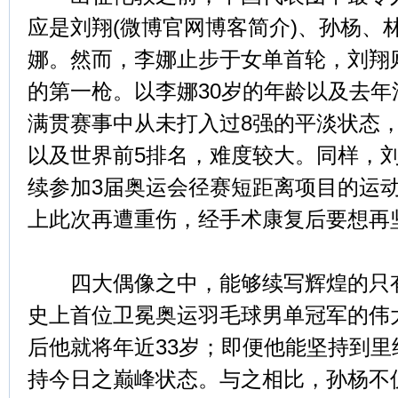
应是刘翔(微博官网博客简介)、孙杨、林
娜。然而，李娜止步于女单首轮，刘翔则
的第一枪。以李娜30岁的年龄以及去
满贯赛事中从未打入过8强的平淡状态
以及世界前5排名，难度较大。同样，刘
续参加3届奥运会径赛短距离项目的运
上此次再遭重伤，经手术康复后要想再
四大偶像之中，能够续写辉煌的只有
史上首位卫冕奥运羽毛球男单冠军的伟
后他就将年近33岁；即便他能坚持到
持今日之巅峰状态。与之相比，孙杨不