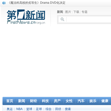
电信运营商“血战”校园
消息称刘强东要求京东商城明年扭亏为盈
新闻
|
图片
|
下载
|
专题
保健品也能吃出一身病? 康宝莱员工自揭多项家丑
煤价"跳水"电企利润"蹦高" 电煤联动亟待完善
苹果公司自建太阳能电厂为数据中心供电
吃饭、睡觉、黑人人？
网络电商和传统出版商的角逐：亚马逊停止接受Hachette所有图书订单
英国小猫因长得像希特勒遭袭 被扔垃圾左眼致盲
《中二病也想谈恋爱》女主角特报预告公开
《魔法科高校的劣等生》Drama DVD化决定
首页
新闻
财经
科技
房产
女性
汽车
娱乐
健康
奥运
|
NBA
|
篮球
|
足球
|
综合
|
田径
|
搜索