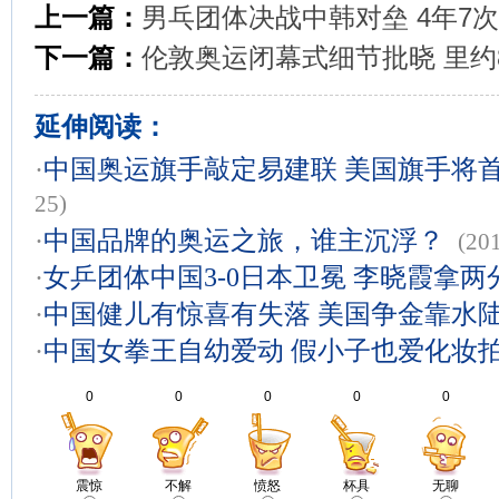
上一篇：
男乓团体决战中韩对垒 4年7
下一篇：
伦敦奥运闭幕式细节批晓 里约
延伸阅读：
·
中国奥运旗手敲定易建联 美国旗手将
25)
·
中国品牌的奥运之旅，谁主沉浮？
(20
·
女乒团体中国3-0日本卫冕 李晓霞拿
·
中国健儿有惊喜有失落 美国争金靠水
·
中国女拳王自幼爱动 假小子也爱化妆
0
0
0
0
0
震惊
不解
愤怒
杯具
无聊