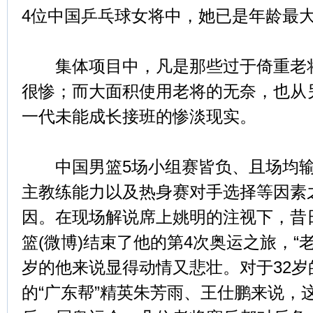
4位中国乒乓球女将中，她已是年龄最
集体项目中，凡是那些过于倚重老将
很惨；而大面积使用老将的无奈，也从
一代未能成长接班的惨淡现实。
中国男篮5场小组赛皆负、且场均输
主教练能力以及热身赛对手选择等因素
因。在现场解说席上姚明的注视下，昔
篮(微博)结束了他的第4次奥运之旅，“
岁的他来说显得动情又悲壮。对于32
的“广东帮”精英朱芳雨、王仕鹏来说，