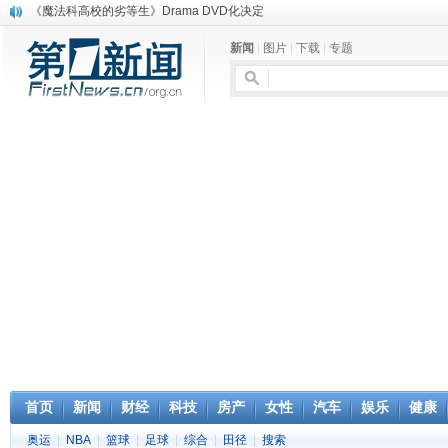
《魔法科高校的劣等生》Drama DVD化决定
电信运营商“血战”校园
新闻
|
图片
|
下载
|
专题
消息称刘强东要求京东商城明年扭亏为盈
保健品也能吃出一身病? 康宝莱员工自揭多项家丑
煤价"跳水"电企利润"蹦高" 电煤联动亟待完善
苹果公司自建太阳能电厂为数据中心供电
吃饭、睡觉、黑人人？
网络电商和传统出版商的角逐：亚马逊停止接受Hachette所有图书订单
英国小猫因长得像希特勒遭袭 被扔垃圾左眼致盲
《中二病也想谈恋爱》女主角特报预告公开
首页
新闻
财经
科技
房产
女性
汽车
娱乐
健康
奥运
|
NBA
|
篮球
|
足球
|
综合
|
田径
|
搜索