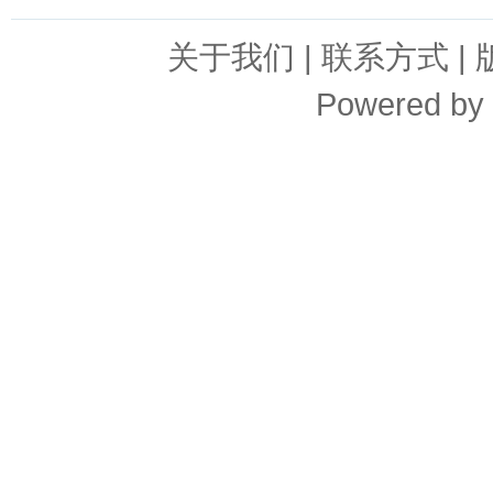
关于我们
|
联系方式
|
Powered by